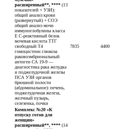
расширенный**, ****
(13
показателей + УЗИ):
общий анализ крови
(развернутый) + СОЭ
общий анализ мочи
иммуноглобулины класса
Е С-реактивный белок
мочевая кислота ТТГ
свободный Т4
7835
4400
гомоцистеин глюкоза
раковоэмбриональный
антиген СА 19-9 —
диагностика рака желудка
и поджелудочной железы
ПСА УЗИ органов
брюшной полости
(абдоминальное): печень,
поджелудочная железа,
желчный пузырь,
селезенка, почки
Комплекс №20 «К
отпуску готов для
женщин»
расширенный**, ****
(14