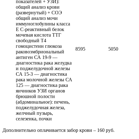
показателей + УЗИ):
общий анализ крови
(развернутый) + СОЭ
общий анализ мочи
иммуноглобулины класса
Е С-реактивный белок
мочевая кислота ТТГ
свободный Т4
гомоцистеин глюкоза
8595
5050
раковоэмбриональный
антиген СА 19-9 —
диагностика рака желудка
и поджелудочной железы
СА 15-3 — диагностика
рака молочной железы СА
125 — диагностика рака
яичников УЗИ органов
брюшной полости
(абдоминальное): печень,
поджелудочная железа,
желчный пузырь,
селезенка, почки
Дополнительно оплачивается забор крови – 160 руб.