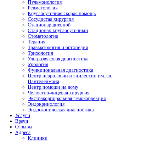
Пульмонология
Ревматология
Круглосуточная скорая помощь
Сосудистая хирургия
Стационар дневной
Стационар круглосуточный
Стоматология
Терапия
Травматология и ортопедия
Трихология
Ультразвуковая диагностика
Урология
Функциональная диагностика
Центр неврологии и эпилепсии им. св.
Пантелеймона
Центр помощи на дому
Челюстно-лицевая хирургия
Экстракорпоральная гемокоррекция
Эндокринология
Эндоскопическая диагностика
Услуги
Врачи
Отзывы
Адреса
Клиники