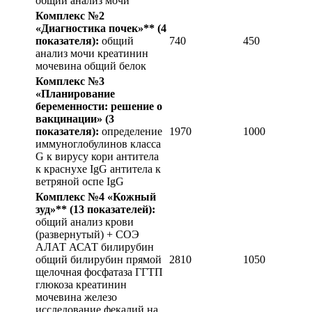
общий анализ мочи
Комплекс №2
«Диагностика почек»**
(4
показателя):
общий
740
450
анализ мочи креатинин
мочевина общий белок
Комплекс №3
«Планирование
беременности: решение о
вакцинации»
(3
показателя):
определение
1970
1000
иммуноглобулинов класса
G к вирусу кори антитела
к краснухе IgG антитела к
ветряной оспе IgG
Комплекс №4 «Кожный
зуд»**
(13 показателей):
общий анализ крови
(развернутый) + СОЭ
АЛАТ АСАТ билирубин
общий билирубин прямой
2810
1050
щелочная фосфатаза ГГТП
глюкоза креатинин
мочевина железо
исследование фекалий на