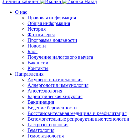
Личный кабинет
Назад
О нас
Правовая информация
Общая информация
История
Фотогалерея
Программа лояльности
Новости
Блог
Получение налогового вычета
Вакансии
Контакты
Направления
Акушерство-гинекология
Аллергология-иммунология
Анестезиология
Бариатрическая хирургия
Вакцинация
Ведение беременности
Восстановительная медицина и реабилитация
Вспомогательные репродуктивные технологии
Гастроэнтерология
Гематология
Гемостазиология