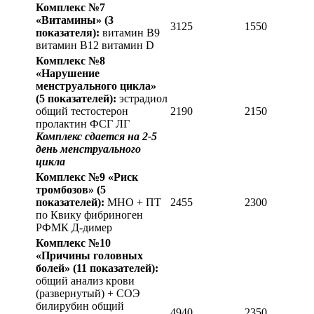
Комплекс №7
«Витамины»
(3
3125
1550
показателя):
витамин В9
витамин В12 витамин D
Комплекс №8
«Нарушение
менструального цикла»
(5 показателей):
эстрадиол
общий тестостерон
2190
2150
пролактин ФСГ ЛГ
Комплекс сдается на 2-5
день менструального
цикла
Комплекс №9 «Риск
тромбозов»
(5
показателей):
МНО + ПТ
2455
2300
по Квику фибриноген
РФМК Д-димер
Комплекс №10
«Причины головных
болей»
(11 показателей):
общий анализ крови
(развернутый) + СОЭ
билирубин общий
4940
2350