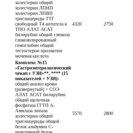
холестерин общий
холестерин ЛПНП
холестерин ЛПВП
триглицериды ТТГ
свободный Т4 антитела к
4320
2750
ТПО АЛАТ АСАТ
билирубин общий глюкоза
гликозилированный
гемоглобин общий
тестостерон пролактин
мочевая кислота
Комплекс №15
«Гастроэнтерологический
чекап с УЗИ»**, ****
(15
показателей + УЗИ):
общий анализ крови
(развернутый) + СОЭ
АЛАТ АСАТ билирубин
общий щелочная
фосфатаза ГГТП А-
Амилаза липаза
5570
2800
холестерин общий
триглицериды общий
белок альбумин С-
реактивный белок