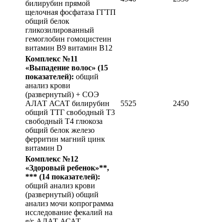
билирубин прямой
щелочная фосфатаза ГГТП
общий белок
гликозилированный
гемоглобин гомоцистеин
витамин В9 витамин В12
Комплекс №11
«Выпадение волос»
(15
показателей):
общий
анализ крови
(развернутый) + СОЭ
АЛАТ АСАТ билирубин
5525
2450
общий ТТГ свободный T3
свободный Т4 глюкоза
общий белок железо
ферритин магний цинк
витамин D
Комплекс №12
«Здоровый ребенок»**,
***
(14 показателей):
общий анализ крови
(развернутый) общий
анализ мочи копрограмма
исследование фекалий на
я/г АЛАТ АСАТ