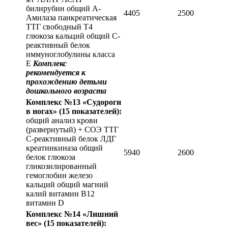
билирубин общий А-
4405
2500
Амилаза панкреатическая
ТТГ свободный Т4
глюкоза кальций общий С-
реактивный белок
иммуноглобулины класса
Е
Комплекс
рекомендуется к
прохождению детьми
дошкольного возраста
Комплекс №13 «Судороги
в ногах»
(15 показателей):
общий анализ крови
(развернутый) + СОЭ ТТГ
С-реактивный белок ЛДГ
креатинкиназа общий
5940
2600
белок глюкоза
гликозилированный
гемоглобин железо
кальций общий магний
калий витамин В12
витамин D
Комплекс №14 «Лишний
вес»
(15 показателей):