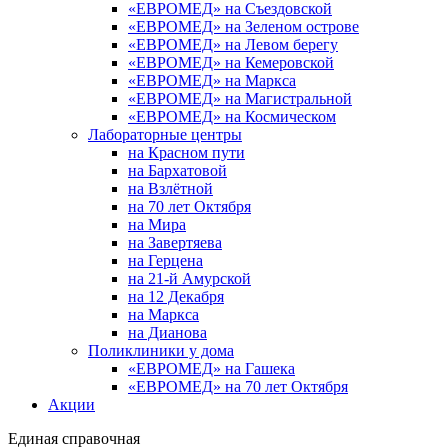
«ЕВРОМЕД» на Съездовской
«ЕВРОМЕД» на Зеленом острове
«ЕВРОМЕД» на Левом берегу
«ЕВРОМЕД» на Кемеровской
«ЕВРОМЕД» на Маркса
«ЕВРОМЕД» на Магистральной
«ЕВРОМЕД» на Космическом
Лабораторные центры
на Красном пути
на Бархатовой
на Взлётной
на 70 лет Октября
на Мира
на Завертяева
на Герцена
на 21-й Амурской
на 12 Декабря
на Маркса
на Дианова
Поликлиники у дома
«ЕВРОМЕД» на Гашека
«ЕВРОМЕД» на 70 лет Октября
Акции
Единая справочная