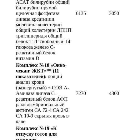
АСАТ билирубин общий
билирубин прямой
щелочная фосфатаза
6135
3050
липаза креатинин
мочевина холестерин
общий холестерин ЛПНП
триглицериды общий
белок ТТГ свободный Т4
глюкоза железо С-
реактивный белок
витамин D
Комплекс №18 «Онко-
чекап: ЖКТ»**
(11
показателей):
общий
анализ крови
(развернутый) + СОЭ А-
Амилаза липаза С-
7270
4300
реактивный белок АФП
раковоэмбриональный
антиген СА 72-4 СА 242
СА 19-9 скрытая кровь в
кале
Комплекс №19 «К
отпуску готов для
мужчин»