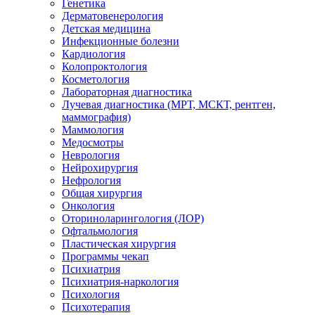
Генетика
Дерматовенерология
Детская медицина
Инфекционные болезни
Кардиология
Колопроктология
Косметология
Лабораторная диагностика
Лучевая диагностика (МРТ, МСКТ, рентген,
маммография)
Маммология
Медосмотры
Неврология
Нейрохирургия
Нефрология
Общая хирургия
Онкология
Оториноларингология (ЛОР)
Офтальмология
Пластическая хирургия
Программы чекап
Психиатрия
Психиатрия-наркология
Психология
Психотерапия