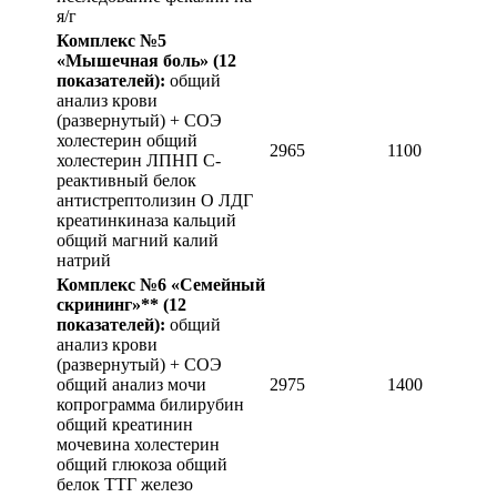
я/г
Комплекс №5
«Мышечная боль»
(12
показателей):
общий
анализ крови
(развернутый) + СОЭ
холестерин общий
2965
1100
холестерин ЛПНП С-
реактивный белок
антистрептолизин О ЛДГ
креатинкиназа кальций
общий магний калий
натрий
Комплекс №6 «Семейный
скрининг»**
(12
показателей):
общий
анализ крови
(развернутый) + СОЭ
общий анализ мочи
2975
1400
копрограмма билирубин
общий креатинин
мочевина холестерин
общий глюкоза общий
белок ТТГ железо