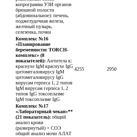
копрограмма УЗИ органов
брюшной полости
(абдоминальное): печень,
поджелудочная железа,
желчный пузырь,
селезенка, почки
Комплекс №16
«Планирование
беременности: TORCH-
комплекс»
(8
показателей):
Антитела к:
краснухе IgM краснухе IgG
4255
2950
цитомегаловирусу IgM
цитомегаловирусу IgG
вирусам герпеса 1, 2 типов
IgM вирусам герпеса 1, 2
типов IgG токсоплазме
IgM токсоплазме IgG
Комплекс №17
«Лабораторный чекап»**
(21 показатель):
общий
анализ крови
(развернутый) + СОЭ
общий анализ мочи АЛАТ