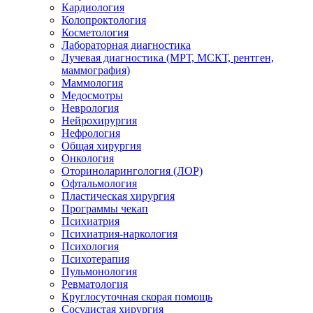
Кардиология
Колопроктология
Косметология
Лабораторная диагностика
Лучевая диагностика (МРТ, МСКТ, рентген,
маммография)
Маммология
Медосмотры
Неврология
Нейрохирургия
Нефрология
Общая хирургия
Онкология
Оториноларингология (ЛОР)
Офтальмология
Пластическая хирургия
Программы чекап
Психиатрия
Психиатрия-наркология
Психология
Психотерапия
Пульмонология
Ревматология
Круглосуточная скорая помощь
Сосудистая хирургия