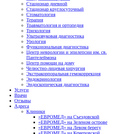
Стационар дневной
Стационар круглосуточный
Стоматология
Терапия
Травматология и ортопедия
Трихология
Ультразвуковая диагностика
Урология
Функциональная диагностика
Центр неврологии и эпилепсии им. св.
Пантелеймона
Центр помощи на дому
Челюстно-лицевая хирургия
Экстракорпоральная гемокоррекция
Эндокринология
Эндоскопическая диагностика
Услуги
Врачи
Отзывы
Адреса
Клиники
«ЕВРОМЕД» на Съездовской
«ЕВРОМЕД» на Зеленом острове
«ЕВРОМЕД» на Левом берегу
«ЕВРОМЕД» на Кемеровской