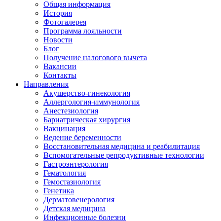
Общая информация
История
Фотогалерея
Программа лояльности
Новости
Блог
Получение налогового вычета
Вакансии
Контакты
Направления
Акушерство-гинекология
Аллергология-иммунология
Анестезиология
Бариатрическая хирургия
Вакцинация
Ведение беременности
Восстановительная медицина и реабилитация
Вспомогательные репродуктивные технологии
Гастроэнтерология
Гематология
Гемостазиология
Генетика
Дерматовенерология
Детская медицина
Инфекционные болезни