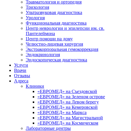
Травматология и ортопедия
Трихология
Ультразвуковая диагностика
Урология
Функциональная диагностика
Центр неврологии и эпилепсии им. св.
Пантелеймона
Центр помощи на дому
Челюстно-лицевая хирургия
Экстракорпоральная гемокоррекция
Эндокринология
Эндоскопическая диагностика
Услуги
Врачи
Отзывы
Адреса
Клиники
«ЕВРОМЕД» на Съездовской
«ЕВРОМЕД» на Зеленом острове
«ЕВРОМЕД» на Левом берегу
«ЕВРОМЕД» на Кемеровской
«ЕВРОМЕД» на Маркса
«ЕВРОМЕД» на Магистральной
«ЕВРОМЕД» на Космическом
Лабораторные центры