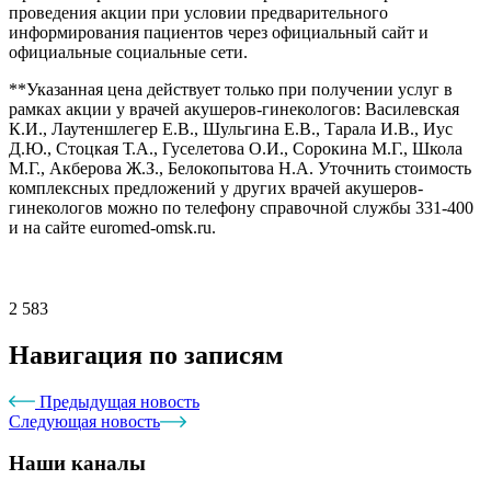
проведения акции при условии предварительного
информирования пациентов через официальный сайт и
официальные социальные сети.
**Указанная цена действует только при получении услуг в
рамках акции у врачей акушеров-гинекологов: Василевская
К.И., Лаутеншлегер Е.В., Шульгина Е.В., Тарала И.В., Иус
Д.Ю., Стоцкая Т.А., Гуселетова О.И., Сорокина М.Г., Школа
М.Г., Акберова Ж.З., Белокопытова Н.А. Уточнить стоимость
комплексных предложений у других врачей акушеров-
гинекологов можно по телефону справочной службы 331-400
и на сайте euromed-omsk.ru.
2 583
Навигация по записям
Предыдущая новость
Следующая новость
Наши каналы