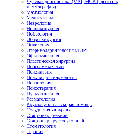
Лучевая диагностика (МРТ, МСКТ, рентген,
маммография)
Маммология
Медосмотры
Неврология
Нейрохирургия
Нефрология
Общая хирургия
Онкология
Оториноларингология (ЛОР)
Офтальмология
Пластическая хирургия
Программы чекап
Психиатрия
Психиатрия-наркология
Психология
Психотерапия
Пульмонология
Ревматология
Круглосуточная скорая помощь
Сосудистая хирургия
Стационар дневной
Стационар круглосуточный
Стоматология
Терапия