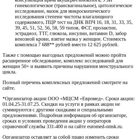
гинекологическое (трансвагинальное), цитологическое
исследование, мазок для микроскопического
исследования степени чистоты влагалищного
содержимого, ПЦР тест на ДНК ВПЧ 16, 18, 31, 33, 35,
39, 45, 51, 52, 56, 58, 59 типов, ФСГ, пролактин,
эстрадиол, ТТГ, глюкоза, инсулин, витамин D, забор
венозной крови, взятие мазка у женщин. Стоимость
комплекса 7 688** рублей вместо 12 625 рублей.
Также с помощью выгодных предложений можно пройти
расширенное обследование, комплекс исследований для
женщин 50+ и выявить причины нарушения менструального
цикла.
Полный перечень комплексных предложений смотрите на
сайте.
*Организатор акции ООО «МЦСМ «Евромед». Сроки акции:
01.04.25-31.07.25. Скидки на услуги в рамках акции не
суммируются с другими скидками и специальными
предложениями. Подробная информация об организаторе,
сроках и условиях проведения акции у операторов
справочной̆ службы 331-400 и на сайте euromed-omsk.ru.
Организатор оставляет за собой право изменить сроки