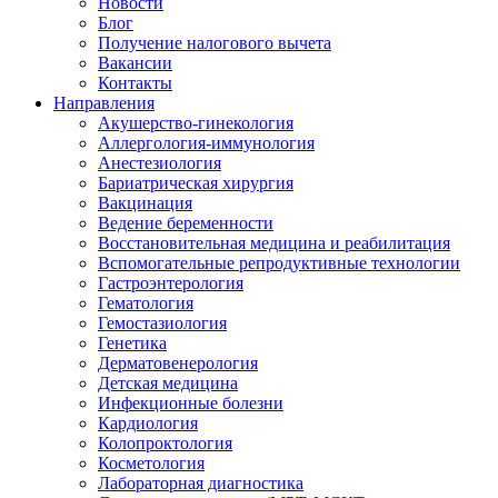
Новости
Блог
Получение налогового вычета
Вакансии
Контакты
Направления
Акушерство-гинекология
Аллергология-иммунология
Анестезиология
Бариатрическая хирургия
Вакцинация
Ведение беременности
Восстановительная медицина и реабилитация
Вспомогательные репродуктивные технологии
Гастроэнтерология
Гематология
Гемостазиология
Генетика
Дерматовенерология
Детская медицина
Инфекционные болезни
Кардиология
Колопроктология
Косметология
Лабораторная диагностика