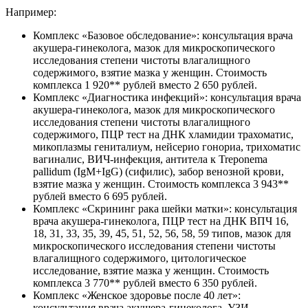
Например:
Комплекс «Базовое обследование»: консультация врача
акушера-гинеколога, мазок для микроскопического
исследования степени чистоты влагалищного
содержимого, взятие мазка у женщин. Стоимость
комплекса 1 920** рублей вместо 2 650 рублей.
Комплекс «Диагностика инфекций»: консультация врача
акушера-гинеколога, мазок для микроскопического
исследования степени чистоты влагалищного
содержимого, ПЦР тест на ДНК хламидии трахоматис,
микоплазмы гениталиум, нейсерио гонориа, трихоматис
вагиналис, ВИЧ-инфекция, антитела к Treponema
pallidum (IgM+IgG) (сифилис), забор венозной крови,
взятие мазка у женщин. Стоимость комплекса 3 943**
рублей вместо 6 695 рублей.
Комплекс «Скрининг рака шейки матки»: консультация
врача акушера-гинеколога, ПЦР тест на ДНК ВПЧ 16,
18, 31, 33, 35, 39, 45, 51, 52, 56, 58, 59 типов, мазок для
микроскопического исследования степени чистоты
влагалищного содержимого, цитологическое
исследование, взятие мазка у женщин. Стоимость
комплекса 3 770** рублей вместо 6 350 рублей.
Комплекс «Женское здоровье после 40 лет»:
консультация врача акушера-гинеколога, УЗИ