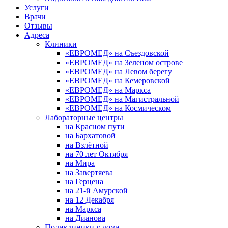
Услуги
Врачи
Отзывы
Адреса
Клиники
«ЕВРОМЕД» на Съездовской
«ЕВРОМЕД» на Зеленом острове
«ЕВРОМЕД» на Левом берегу
«ЕВРОМЕД» на Кемеровской
«ЕВРОМЕД» на Маркса
«ЕВРОМЕД» на Магистральной
«ЕВРОМЕД» на Космическом
Лабораторные центры
на Красном пути
на Бархатовой
на Взлётной
на 70 лет Октября
на Мира
на Завертяева
на Герцена
на 21-й Амурской
на 12 Декабря
на Маркса
на Дианова
Поликлиники у дома