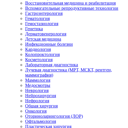
Восстановительная медицина и реабилитация
Вспомогательные репродуктивные технологии
Гастроэнтерология
Гематология
Гемостазиология
Генетика
Дерматовенерология
Детская медицина
Инфекционные болезни
Кардиология
Колопроктология
Косметология
Лабораторная диагностика
Лучевая диагностика (МРТ, МСКТ, рентген,
маммография)
Маммология
Медосмотры
Неврология
Нейрохирургия
Нефрология
Общая хирургия
Онкология
Оториноларингология (ЛОР)
Офтальмология
Пластическая хирургия