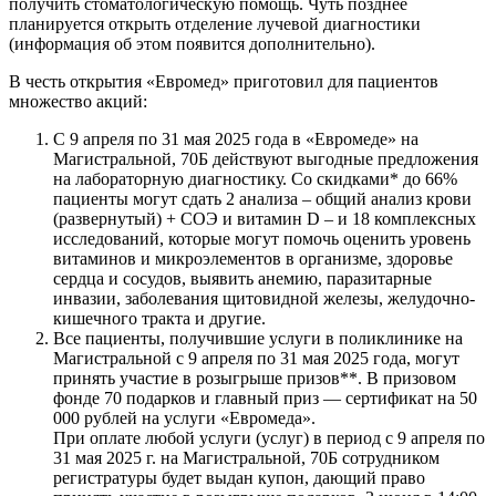
получить стоматологическую помощь. Чуть позднее
планируется открыть отделение лучевой диагностики
(информация об этом появится дополнительно).
В честь открытия «Евромед» приготовил для пациентов
множество акций:
С 9 апреля по 31 мая 2025 года в «Евромеде» на
Магистральной, 70Б действуют выгодные предложения
на лабораторную диагностику. Со скидками* до 66%
пациенты могут сдать 2 анализа – общий анализ крови
(развернутый) + СОЭ и витамин D – и 18 комплексных
исследований, которые могут помочь оценить уровень
витаминов и микроэлементов в организме, здоровье
сердца и сосудов, выявить анемию, паразитарные
инвазии, заболевания щитовидной железы, желудочно-
кишечного тракта и другие.
Все пациенты, получившие услуги в поликлинике на
Магистральной с 9 апреля по 31 мая 2025 года, могут
принять участие в розыгрыше призов**. В призовом
фонде 70 подарков и главный приз — сертификат на 50
000 рублей на услуги «Евромеда».
При оплате любой услуги (услуг) в период с 9 апреля по
31 мая 2025 г. на Магистральной, 70Б сотрудником
регистратуры будет выдан купон, дающий право