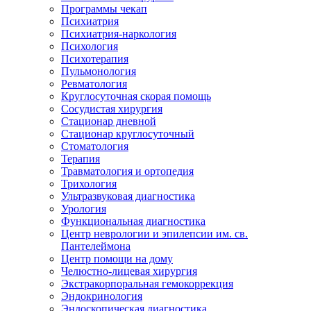
Программы чекап
Психиатрия
Психиатрия-наркология
Психология
Психотерапия
Пульмонология
Ревматология
Круглосуточная скорая помощь
Сосудистая хирургия
Стационар дневной
Стационар круглосуточный
Стоматология
Терапия
Травматология и ортопедия
Трихология
Ультразвуковая диагностика
Урология
Функциональная диагностика
Центр неврологии и эпилепсии им. св.
Пантелеймона
Центр помощи на дому
Челюстно-лицевая хирургия
Экстракорпоральная гемокоррекция
Эндокринология
Эндоскопическая диагностика