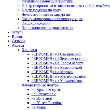
Функциональная диагностика
Центр неврологии и эпилепсии им. св. Пантелеймо
Центр помощи на дому
Челюстно-лицевая хирургия
Экстракорпоральная гемокоррекция
Эндокринология
Эндоскопическая диагностика
Услуги
Врачи
Отзывы
Адреса
Клиники
«ЕВРОМЕД» на Съездовской
«ЕВРОМЕД» на Зеленом острове
«ЕВРОМЕД» на Левом берегу
«ЕВРОМЕД» на Кемеровской
«ЕВРОМЕД» на Маркса
«ЕВРОМЕД» на Магистральной
«ЕВРОМЕД» на Космическом
Лабораторные центры
на Красном пути
на Бархатовой
на Взлётной
на 70 лет Октября
на Мира