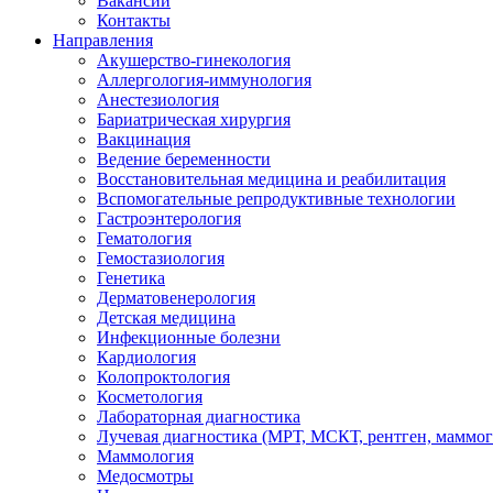
Вакансии
Контакты
Направления
Акушерство-гинекология
Аллергология-иммунология
Анестезиология
Бариатрическая хирургия
Вакцинация
Ведение беременности
Восстановительная медицина и реабилитация
Вспомогательные репродуктивные технологии
Гастроэнтерология
Гематология
Гемостазиология
Генетика
Дерматовенерология
Детская медицина
Инфекционные болезни
Кардиология
Колопроктология
Косметология
Лабораторная диагностика
Лучевая диагностика (МРТ, МСКТ, рентген, маммо
Маммология
Медосмотры