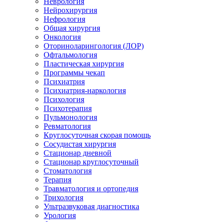
Неврология
Нейрохирургия
Нефрология
Общая хирургия
Онкология
Оториноларингология (ЛОР)
Офтальмология
Пластическая хирургия
Программы чекап
Психиатрия
Психиатрия-наркология
Психология
Психотерапия
Пульмонология
Ревматология
Круглосуточная скорая помощь
Сосудистая хирургия
Стационар дневной
Стационар круглосуточный
Стоматология
Терапия
Травматология и ортопедия
Трихология
Ультразвуковая диагностика
Урология