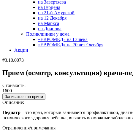
на Завертяева
на Герцена
на 21-й Амурской
на 12 Декабря
на Маркса
на Дианова
Поликлиники у дома
«ЕВРОМЕД» на Гашека
«ЕВРОМЕД» на 70 лет Октября
Акции
#3.10.0073
Прием (осмотр, консультация) врача-п
Стоимость:
1600
Записаться на прием
Описание:
Педиатр
– это врач, который занимается профилактикой, диагн
психического здоровья ребенка, выявить возможные заболеван
Ограничения/примечания