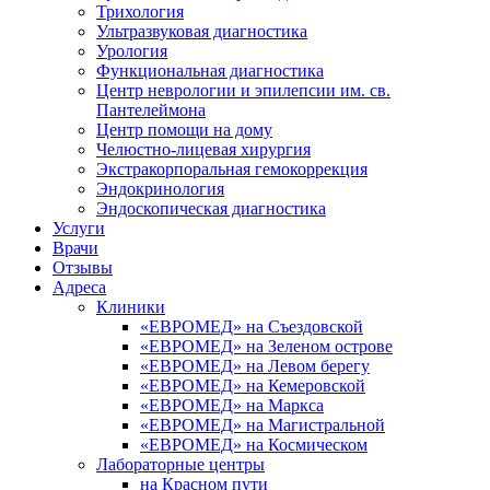
Трихология
Ультразвуковая диагностика
Урология
Функциональная диагностика
Центр неврологии и эпилепсии им. св.
Пантелеймона
Центр помощи на дому
Челюстно-лицевая хирургия
Экстракорпоральная гемокоррекция
Эндокринология
Эндоскопическая диагностика
Услуги
Врачи
Отзывы
Адреса
Клиники
«ЕВРОМЕД» на Съездовской
«ЕВРОМЕД» на Зеленом острове
«ЕВРОМЕД» на Левом берегу
«ЕВРОМЕД» на Кемеровской
«ЕВРОМЕД» на Маркса
«ЕВРОМЕД» на Магистральной
«ЕВРОМЕД» на Космическом
Лабораторные центры
на Красном пути