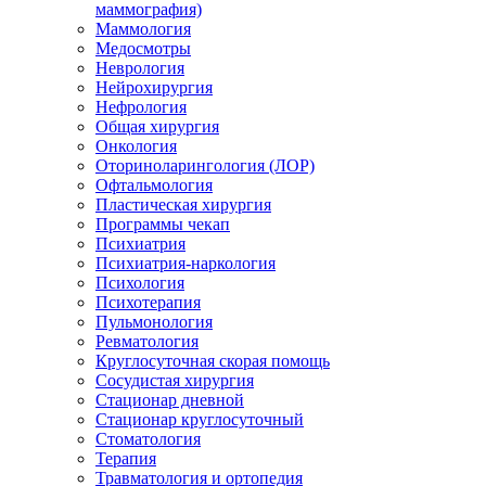
маммография)
Маммология
Медосмотры
Неврология
Нейрохирургия
Нефрология
Общая хирургия
Онкология
Оториноларингология (ЛОР)
Офтальмология
Пластическая хирургия
Программы чекап
Психиатрия
Психиатрия-наркология
Психология
Психотерапия
Пульмонология
Ревматология
Круглосуточная скорая помощь
Сосудистая хирургия
Стационар дневной
Стационар круглосуточный
Стоматология
Терапия
Травматология и ортопедия