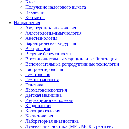
Блог
Получение налогового вычета
Вакансии
Контакты
Направления
Акушерство-гинекология
Аллергология-иммунология
Анестезиология
Бариатрическая хирургия
Вакцинация
Ведение беременности
Восстановительная медицина и реабилитация
Вспомогательные репродуктивные технологии
Гастроэнтерология
Гематология
Гемостазиология
Генетика
Дерматовенерология
Детская медицина
Инфекционные болезни
Кардиология
Колопроктология
Косметология
Лабораторная диагностика
Лучевая диагностика (МРТ, МСКТ, рентген,