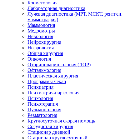
Косметология
Лабораторная диагностика
Лучевая диагностика (МРТ, МСКТ, рентген,
маммография)
Маммология
Медосмотры
Неврология
Нейрохирургия
Нефрология
Общая хирургия
Онкология
Оториноларингология (ЛОР)
Офтальмология
Пластическая хирургия
Программы чекап
Психиатрия
Психиатрия-наркология
Психология
Психотерапия
Пульмонология
Ревматология
Круглосуточная скорая помощь
Сосудистая хирургия
Стационар дневной
Стационар круглосуточный