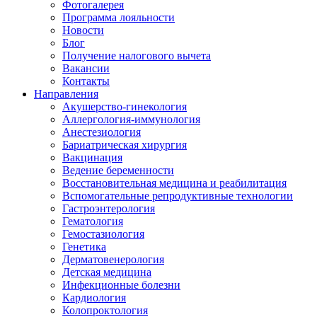
Фотогалерея
Программа лояльности
Новости
Блог
Получение налогового вычета
Вакансии
Контакты
Направления
Акушерство-гинекология
Аллергология-иммунология
Анестезиология
Бариатрическая хирургия
Вакцинация
Ведение беременности
Восстановительная медицина и реабилитация
Вспомогательные репродуктивные технологии
Гастроэнтерология
Гематология
Гемостазиология
Генетика
Дерматовенерология
Детская медицина
Инфекционные болезни
Кардиология
Колопроктология