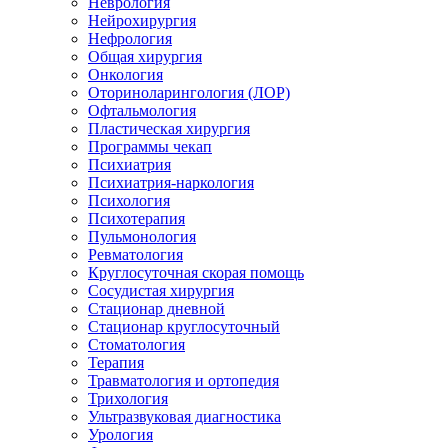
Неврология
Нейрохирургия
Нефрология
Общая хирургия
Онкология
Оториноларингология (ЛОР)
Офтальмология
Пластическая хирургия
Программы чекап
Психиатрия
Психиатрия-наркология
Психология
Психотерапия
Пульмонология
Ревматология
Круглосуточная скорая помощь
Сосудистая хирургия
Стационар дневной
Стационар круглосуточный
Стоматология
Терапия
Травматология и ортопедия
Трихология
Ультразвуковая диагностика
Урология