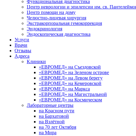
Функциональная диагностика
Центр неврологии и эпилепсии им. св. Пантелеймо
Центр помощи на дому
Челюстно-лицевая хирургия
Экстракорпоральная гемокоррекция
Эндокринология
Эндоскопическая диагностика
Услуги
Врачи
Отзывы
Адреса
Клиники
«ЕВРОМЕД» на Съездовской
«ЕВРОМЕД» на Зеленом острове
«ЕВРОМЕД» на Левом берегу
«ЕВРОМЕД» на Кемеровской
«ЕВРОМЕД» на Маркса
«ЕВРОМЕД» на Магистральной
«ЕВРОМЕД» на Космическом
Лабораторные центры
на Красном пути
на Бархатовой
на Взлётной
на 70 лет Октября
на Мира