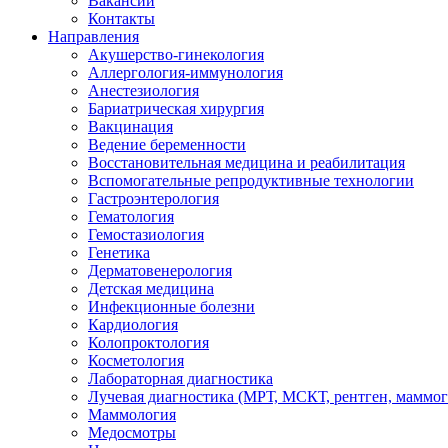
Вакансии
Контакты
Направления
Акушерство-гинекология
Аллергология-иммунология
Анестезиология
Бариатрическая хирургия
Вакцинация
Ведение беременности
Восстановительная медицина и реабилитация
Вспомогательные репродуктивные технологии
Гастроэнтерология
Гематология
Гемостазиология
Генетика
Дерматовенерология
Детская медицина
Инфекционные болезни
Кардиология
Колопроктология
Косметология
Лабораторная диагностика
Лучевая диагностика (МРТ, МСКТ, рентген, маммо
Маммология
Медосмотры