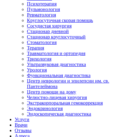
Психотерапия
Пульмонология
Ревматология
Круглосуточная скорая помощь
Сосудистая хирургия
Стационар дневной
Стационар круглосуточный
Стоматология
Терапия
Травматология и ортопедия
Трихология
Ультразвуковая диагностика
Урология
Функциональная диагностика
Центр неврологии и эпилепсии им. св.
Пантелеймона
Центр помощи на дому
Челюстно-лицевая хирургия
Экстракорпоральная гемокоррекция
Эндокринология
Эндоскопическая диагностика
Услуги
Врачи
Отзывы
Адреса