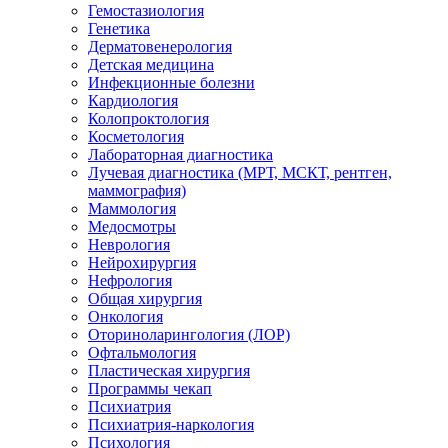
Гемостазиология
Генетика
Дерматовенерология
Детская медицина
Инфекционные болезни
Кардиология
Колопроктология
Косметология
Лабораторная диагностика
Лучевая диагностика (МРТ, МСКТ, рентген,
маммография)
Маммология
Медосмотры
Неврология
Нейрохирургия
Нефрология
Общая хирургия
Онкология
Оториноларингология (ЛОР)
Офтальмология
Пластическая хирургия
Программы чекап
Психиатрия
Психиатрия-наркология
Психология