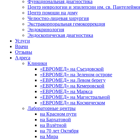
Функциональная диагностика
Центр неврологии и эпилепсии им. св. Пантелеймо
Центр помощи на дому
Челюстно-лицевая хирургия
Экстракорпоральная гемокоррекция
Эндокринология
Эндоскопическая диагностика
Услуги
Врачи
Отзывы
Адреса
Клиники
«ЕВРОМЕД» на Съездовской
«ЕВРОМЕД» на Зеленом острове
«ЕВРОМЕД» на Левом берегу
«ЕВРОМЕД» на Кемеровской
«ЕВРОМЕД» на Маркса
«ЕВРОМЕД» на Магистральной
«ЕВРОМЕД» на Космическом
Лабораторные центры
на Красном пути
на Бархатовой
на Взлётной
на 70 лет Октября
на Мира