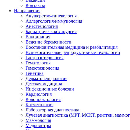
Вакансии
Контакты
Направления
Акушерство-гинекология
Аллергология-иммунология
Анестезиология
Бариатрическая хирургия
Вакцинация
Ведение беременности
Восстановительная медицина и реабилитация
Вспомогательные репродуктивные технологии
Гастроэнтерология
Гематология
Гемостазиология
Генетика
Дерматовенерология
Детская медицина
Инфекционные болезни
Кардиология
Колопроктология
Косметология
Лабораторная диагностика
Лучевая диагностика (МРТ, МСКТ, рентген, маммо
Маммология
Медосмотры