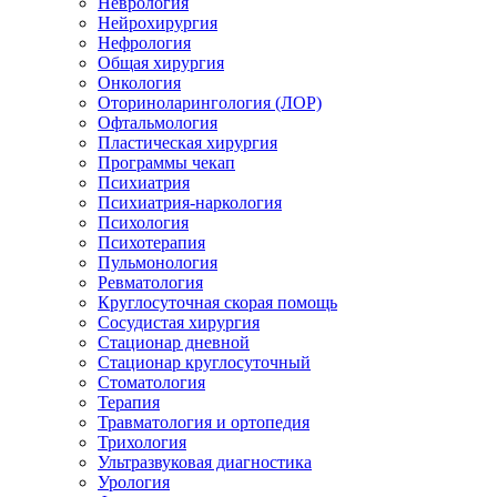
Неврология
Нейрохирургия
Нефрология
Общая хирургия
Онкология
Оториноларингология (ЛОР)
Офтальмология
Пластическая хирургия
Программы чекап
Психиатрия
Психиатрия-наркология
Психология
Психотерапия
Пульмонология
Ревматология
Круглосуточная скорая помощь
Сосудистая хирургия
Стационар дневной
Стационар круглосуточный
Стоматология
Терапия
Травматология и ортопедия
Трихология
Ультразвуковая диагностика
Урология