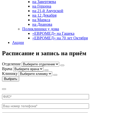
на Завертяева
на Герцена
на 21-й Амурской
на 12 Декабря
на Маркса
на Дианова
Поликлиники у дома
«ЕВРОМЕД» на Гашека
«ЕВРОМЕД» на 70 лет Октября
Акции
Расписание и запись на приём
Отделение
Врача
Клинику
Выбрать