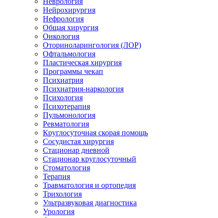
Неврология
Нейрохирургия
Нефрология
Общая хирургия
Онкология
Оториноларингология (ЛОР)
Офтальмология
Пластическая хирургия
Программы чекап
Психиатрия
Психиатрия-наркология
Психология
Психотерапия
Пульмонология
Ревматология
Круглосуточная скорая помощь
Сосудистая хирургия
Стационар дневной
Стационар круглосуточный
Стоматология
Терапия
Травматология и ортопедия
Трихология
Ультразвуковая диагностика
Урология