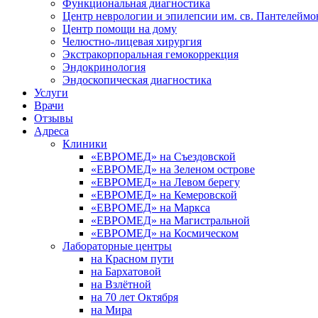
Функциональная диагностика
Центр неврологии и эпилепсии им. св. Пантелеймо
Центр помощи на дому
Челюстно-лицевая хирургия
Экстракорпоральная гемокоррекция
Эндокринология
Эндоскопическая диагностика
Услуги
Врачи
Отзывы
Адреса
Клиники
«ЕВРОМЕД» на Съездовской
«ЕВРОМЕД» на Зеленом острове
«ЕВРОМЕД» на Левом берегу
«ЕВРОМЕД» на Кемеровской
«ЕВРОМЕД» на Маркса
«ЕВРОМЕД» на Магистральной
«ЕВРОМЕД» на Космическом
Лабораторные центры
на Красном пути
на Бархатовой
на Взлётной
на 70 лет Октября
на Мира