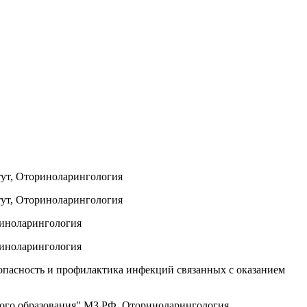
тут, Оториноларингология
тут, Оториноларингология
риноларингология
риноларингология
опасность и профилактика инфекций связанных с оказанием
ого образования" МЗ РФ, Оториноларингология