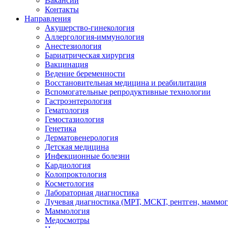
Вакансии
Контакты
Направления
Акушерство-гинекология
Аллергология-иммунология
Анестезиология
Бариатрическая хирургия
Вакцинация
Ведение беременности
Восстановительная медицина и реабилитация
Вспомогательные репродуктивные технологии
Гастроэнтерология
Гематология
Гемостазиология
Генетика
Дерматовенерология
Детская медицина
Инфекционные болезни
Кардиология
Колопроктология
Косметология
Лабораторная диагностика
Лучевая диагностика (МРТ, МСКТ, рентген, маммо
Маммология
Медосмотры