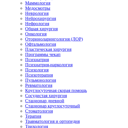
Маммология
Медосмотры
Неврология
Нейрохирургия
Нефрология
Общая хирургия
Онкология
Оториноларингология (ЛОР)
Офтальмология
Пластическая хирургия
Программы чекап
Психиатрия
Психиатрия-наркология
Психология
Психотерапия
Пульмонология
Ревматология
Круглосуточная скорая помощь
Сосудистая хирургия
Стационар дневной
Стационар круглосуточный
Стоматология
Терапия
Травматология и ортопедия
Трихология