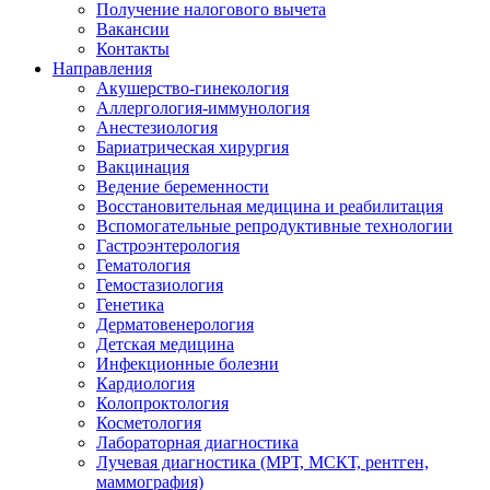
Получение налогового вычета
Вакансии
Контакты
Направления
Акушерство-гинекология
Аллергология-иммунология
Анестезиология
Бариатрическая хирургия
Вакцинация
Ведение беременности
Восстановительная медицина и реабилитация
Вспомогательные репродуктивные технологии
Гастроэнтерология
Гематология
Гемостазиология
Генетика
Дерматовенерология
Детская медицина
Инфекционные болезни
Кардиология
Колопроктология
Косметология
Лабораторная диагностика
Лучевая диагностика (МРТ, МСКТ, рентген,
маммография)