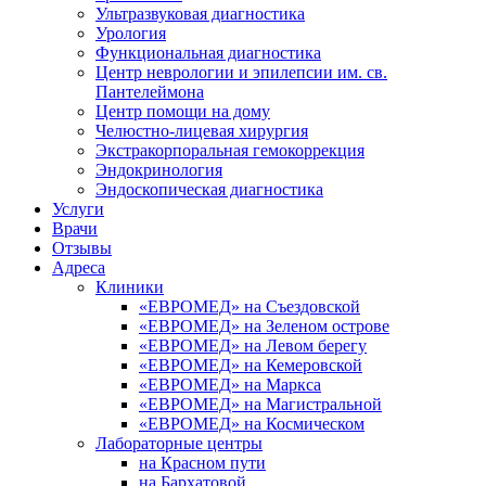
Ультразвуковая диагностика
Урология
Функциональная диагностика
Центр неврологии и эпилепсии им. св.
Пантелеймона
Центр помощи на дому
Челюстно-лицевая хирургия
Экстракорпоральная гемокоррекция
Эндокринология
Эндоскопическая диагностика
Услуги
Врачи
Отзывы
Адреса
Клиники
«ЕВРОМЕД» на Съездовской
«ЕВРОМЕД» на Зеленом острове
«ЕВРОМЕД» на Левом берегу
«ЕВРОМЕД» на Кемеровской
«ЕВРОМЕД» на Маркса
«ЕВРОМЕД» на Магистральной
«ЕВРОМЕД» на Космическом
Лабораторные центры
на Красном пути
на Бархатовой