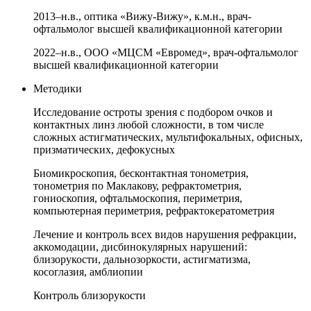
2013–н.в., оптика «Вижу-Вижу», к.м.н., врач-
офтальмолог высшей квалификационной категории
2022–н.в., ООО «МЦСМ «Евромед», врач-офтальмолог
высшей квалификационной категории
Методики
Исследование остроты зрения с подбором очков и
контактных линз любой сложности, в том числе
сложных астигматических, мультифокальных, офисных,
призматических, дефокусных
Биомикроскопия, бесконтактная тонометрия,
тонометрия по Маклакову, рефрактометрия,
гониоскопия, офтальмоскопия, периметрия,
компьютерная периметрия, рефрактокератометрия
Лечение и контроль всех видов нарушения рефракции,
аккомодации, дисбинокулярных нарушений:
близорукости, дальнозоркости, астигматизма,
косоглазия, амблиопии
Контроль близорукости