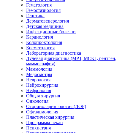
Гематология
Гемостазиология
Генетика
Дерматовенерология
Детская медицина
Инфекционные болезни
Кардиология
Колопроктология
Косметология
Лабораторная диагностика
Лучевая диагностика (МРТ, МСКТ, рентген,
маммография)
Маммология
Медосмотры
Неврология
Нейрохирургия
Нефрология
Общая хирургия
Онкология
Оториноларингология (ЛОР)
Офтальмология
Пластическая хирургия
Программы чекап
Психиатрия