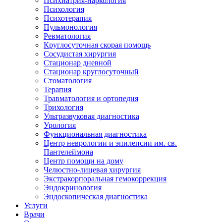
Психиатрия-наркология
Психология
Психотерапия
Пульмонология
Ревматология
Круглосуточная скорая помощь
Сосудистая хирургия
Стационар дневной
Стационар круглосуточный
Стоматология
Терапия
Травматология и ортопедия
Трихология
Ультразвуковая диагностика
Урология
Функциональная диагностика
Центр неврологии и эпилепсии им. св.
Пантелеймона
Центр помощи на дому
Челюстно-лицевая хирургия
Экстракорпоральная гемокоррекция
Эндокринология
Эндоскопическая диагностика
Услуги
Врачи