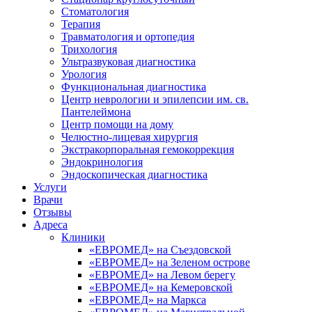
Стоматология
Терапия
Травматология и ортопедия
Трихология
Ультразвуковая диагностика
Урология
Функциональная диагностика
Центр неврологии и эпилепсии им. св.
Пантелеймона
Центр помощи на дому
Челюстно-лицевая хирургия
Экстракорпоральная гемокоррекция
Эндокринология
Эндоскопическая диагностика
Услуги
Врачи
Отзывы
Адреса
Клиники
«ЕВРОМЕД» на Съездовской
«ЕВРОМЕД» на Зеленом острове
«ЕВРОМЕД» на Левом берегу
«ЕВРОМЕД» на Кемеровской
«ЕВРОМЕД» на Маркса