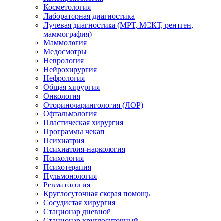
Косметология
Лабораторная диагностика
Лучевая диагностика (МРТ, МСКТ, рентген,
маммография)
Маммология
Медосмотры
Неврология
Нейрохирургия
Нефрология
Общая хирургия
Онкология
Оториноларингология (ЛОР)
Офтальмология
Пластическая хирургия
Программы чекап
Психиатрия
Психиатрия-наркология
Психология
Психотерапия
Пульмонология
Ревматология
Круглосуточная скорая помощь
Сосудистая хирургия
Стационар дневной
Стационар круглосуточный