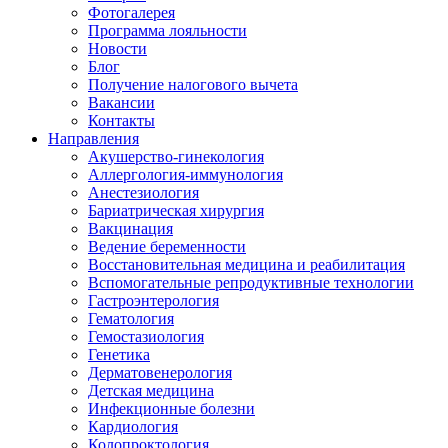
Фотогалерея
Программа лояльности
Новости
Блог
Получение налогового вычета
Вакансии
Контакты
Направления
Акушерство-гинекология
Аллергология-иммунология
Анестезиология
Бариатрическая хирургия
Вакцинация
Ведение беременности
Восстановительная медицина и реабилитация
Вспомогательные репродуктивные технологии
Гастроэнтерология
Гематология
Гемостазиология
Генетика
Дерматовенерология
Детская медицина
Инфекционные болезни
Кардиология
Колопроктология