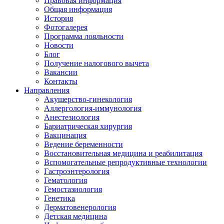
Правовая информация
Общая информация
История
Фотогалерея
Программа лояльности
Новости
Блог
Получение налогового вычета
Вакансии
Контакты
Направления
Акушерство-гинекология
Аллергология-иммунология
Анестезиология
Бариатрическая хирургия
Вакцинация
Ведение беременности
Восстановительная медицина и реабилитация
Вспомогательные репродуктивные технологии
Гастроэнтерология
Гематология
Гемостазиология
Генетика
Дерматовенерология
Детская медицина