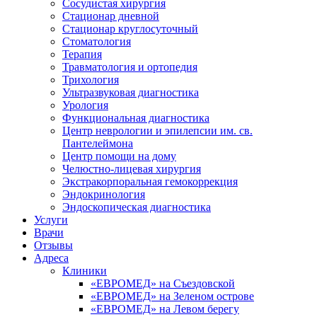
Сосудистая хирургия
Стационар дневной
Стационар круглосуточный
Стоматология
Терапия
Травматология и ортопедия
Трихология
Ультразвуковая диагностика
Урология
Функциональная диагностика
Центр неврологии и эпилепсии им. св.
Пантелеймона
Центр помощи на дому
Челюстно-лицевая хирургия
Экстракорпоральная гемокоррекция
Эндокринология
Эндоскопическая диагностика
Услуги
Врачи
Отзывы
Адреса
Клиники
«ЕВРОМЕД» на Съездовской
«ЕВРОМЕД» на Зеленом острове
«ЕВРОМЕД» на Левом берегу