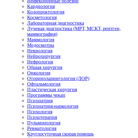
Инфекционные болезни
Кардиология
Колопроктология
Косметология
Лабораторная диагностика
Лучевая диагностика (МРТ, МСКТ, рентген,
маммография)
Маммология
Медосмотры
Неврология
Нейрохирургия
Нефрология
Общая хирургия
Онкология
Оториноларингология (ЛОР)
Офтальмология
Пластическая хирургия
Программы чекап
Психиатрия
Психиатрия-наркология
Психология
Психотерапия
Пульмонология
Ревматология
Круглосуточная скорая помощь