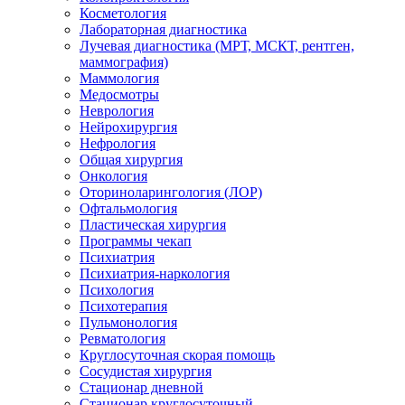
Косметология
Лабораторная диагностика
Лучевая диагностика (МРТ, МСКТ, рентген,
маммография)
Маммология
Медосмотры
Неврология
Нейрохирургия
Нефрология
Общая хирургия
Онкология
Оториноларингология (ЛОР)
Офтальмология
Пластическая хирургия
Программы чекап
Психиатрия
Психиатрия-наркология
Психология
Психотерапия
Пульмонология
Ревматология
Круглосуточная скорая помощь
Сосудистая хирургия
Стационар дневной
Стационар круглосуточный