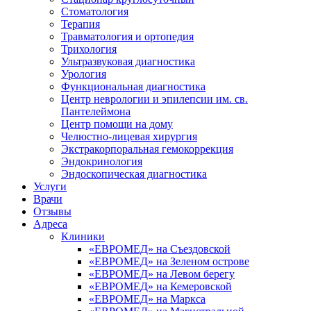
Стоматология
Терапия
Травматология и ортопедия
Трихология
Ультразвуковая диагностика
Урология
Функциональная диагностика
Центр неврологии и эпилепсии им. св.
Пантелеймона
Центр помощи на дому
Челюстно-лицевая хирургия
Экстракорпоральная гемокоррекция
Эндокринология
Эндоскопическая диагностика
Услуги
Врачи
Отзывы
Адреса
Клиники
«ЕВРОМЕД» на Съездовской
«ЕВРОМЕД» на Зеленом острове
«ЕВРОМЕД» на Левом берегу
«ЕВРОМЕД» на Кемеровской
«ЕВРОМЕД» на Маркса