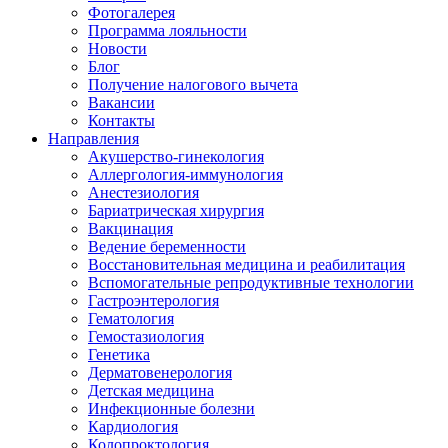
Фотогалерея
Программа лояльности
Новости
Блог
Получение налогового вычета
Вакансии
Контакты
Направления
Акушерство-гинекология
Аллергология-иммунология
Анестезиология
Бариатрическая хирургия
Вакцинация
Ведение беременности
Восстановительная медицина и реабилитация
Вспомогательные репродуктивные технологии
Гастроэнтерология
Гематология
Гемостазиология
Генетика
Дерматовенерология
Детская медицина
Инфекционные болезни
Кардиология
Колопроктология