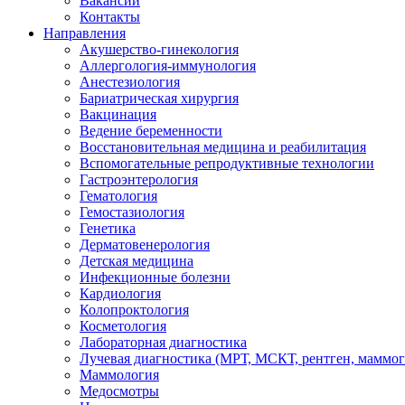
Вакансии
Контакты
Направления
Акушерство-гинекология
Аллергология-иммунология
Анестезиология
Бариатрическая хирургия
Вакцинация
Ведение беременности
Восстановительная медицина и реабилитация
Вспомогательные репродуктивные технологии
Гастроэнтерология
Гематология
Гемостазиология
Генетика
Дерматовенерология
Детская медицина
Инфекционные болезни
Кардиология
Колопроктология
Косметология
Лабораторная диагностика
Лучевая диагностика (МРТ, МСКТ, рентген, маммо
Маммология
Медосмотры