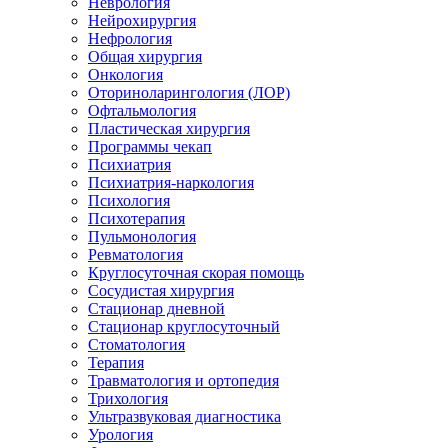
Неврология
Нейрохирургия
Нефрология
Общая хирургия
Онкология
Оториноларингология (ЛОР)
Офтальмология
Пластическая хирургия
Программы чекап
Психиатрия
Психиатрия-наркология
Психология
Психотерапия
Пульмонология
Ревматология
Круглосуточная скорая помощь
Сосудистая хирургия
Стационар дневной
Стационар круглосуточный
Стоматология
Терапия
Травматология и ортопедия
Трихология
Ультразвуковая диагностика
Урология