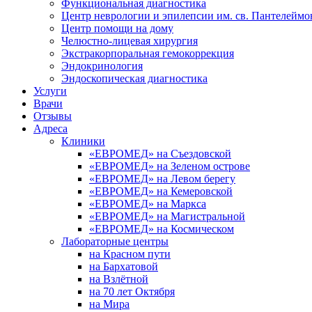
Функциональная диагностика
Центр неврологии и эпилепсии им. св. Пантелеймо
Центр помощи на дому
Челюстно-лицевая хирургия
Экстракорпоральная гемокоррекция
Эндокринология
Эндоскопическая диагностика
Услуги
Врачи
Отзывы
Адреса
Клиники
«ЕВРОМЕД» на Съездовской
«ЕВРОМЕД» на Зеленом острове
«ЕВРОМЕД» на Левом берегу
«ЕВРОМЕД» на Кемеровской
«ЕВРОМЕД» на Маркса
«ЕВРОМЕД» на Магистральной
«ЕВРОМЕД» на Космическом
Лабораторные центры
на Красном пути
на Бархатовой
на Взлётной
на 70 лет Октября
на Мира