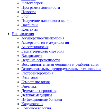
Фотогалерея
Программа лояльности
Новости
Блог
Получение налогового вычета
Вакансии
Контакты
Направления
Акушерство-гинекология
Аллергология-иммунология
Анестезиология
Бариатрическая хирургия
Вакцинация
Ведение беременности
Восстановительная медицина и реабилитация
Вспомогательные репродуктивные технологии
Гастроэнтерология
Гематология
Гемостазиология
Генетика
Дерматовенерология
Детская медицина
Инфекционные болезни
Кардиология
Колопроктология