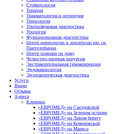
Стоматология
Терапия
Травматология и ортопедия
Трихология
Ультразвуковая диагностика
Урология
Функциональная диагностика
Центр неврологии и эпилепсии им. св.
Пантелеймона
Центр помощи на дому
Челюстно-лицевая хирургия
Экстракорпоральная гемокоррекция
Эндокринология
Эндоскопическая диагностика
Услуги
Врачи
Отзывы
Адреса
Клиники
«ЕВРОМЕД» на Съездовской
«ЕВРОМЕД» на Зеленом острове
«ЕВРОМЕД» на Левом берегу
«ЕВРОМЕД» на Кемеровской
«ЕВРОМЕД» на Маркса