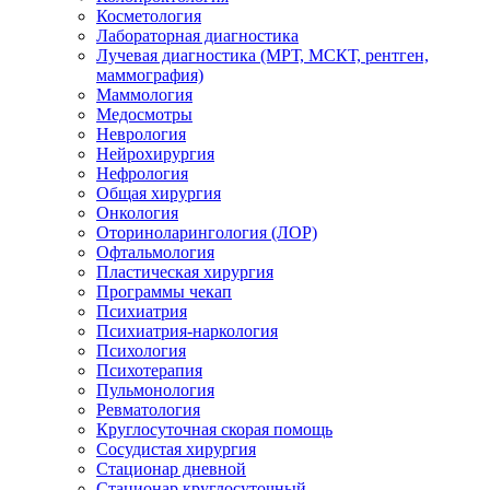
Косметология
Лабораторная диагностика
Лучевая диагностика (МРТ, МСКТ, рентген,
маммография)
Маммология
Медосмотры
Неврология
Нейрохирургия
Нефрология
Общая хирургия
Онкология
Оториноларингология (ЛОР)
Офтальмология
Пластическая хирургия
Программы чекап
Психиатрия
Психиатрия-наркология
Психология
Психотерапия
Пульмонология
Ревматология
Круглосуточная скорая помощь
Сосудистая хирургия
Стационар дневной
Стационар круглосуточный