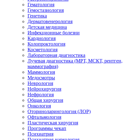
Гематология
Гемостазиология
Генетика
Дерматовенерология
Детская медицина
Инфекционные болезни
Кардиология
Колопроктология
Косметология
Лабораторная диагностика
Лучевая диагностика (МРТ, МСКТ, рентген,
маммография)
Маммология
Медосмотры
Неврология
Нейрохирургия
Нефрология
Общая хирургия
Онкология
Оториноларингология (ЛОР)
Офтальмология
Пластическая хирургия
Программы чекап
Психиатрия
Психиатрия-наркология