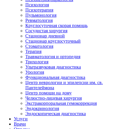
Психология
Психотерапия
Пульмонология
Ревматология
Круглосуточная скорая помощь
Сосудистая хирургия
Стационар дневной
Стационар круглосуточный
Стоматология
Терапия
Травматология и ортопедия
Трихология
Ультразвуковая диагностика
Урология
Функциональная диагностика
Центр неврологии и эпилепсии им. св.
Пантелеймона
Центр помощи на дому
Челюстно-лицевая хирургия
Экстракорпоральная гемокоррекция
Эндокринология
Эндоскопическая диагностика
Услуги
Врачи