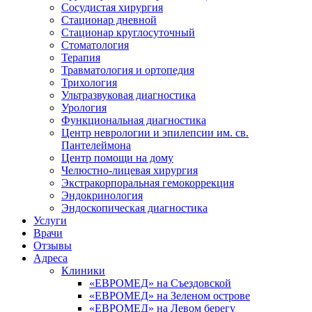
Сосудистая хирургия
Стационар дневной
Стационар круглосуточный
Стоматология
Терапия
Травматология и ортопедия
Трихология
Ультразвуковая диагностика
Урология
Функциональная диагностика
Центр неврологии и эпилепсии им. св.
Пантелеймона
Центр помощи на дому
Челюстно-лицевая хирургия
Экстракорпоральная гемокоррекция
Эндокринология
Эндоскопическая диагностика
Услуги
Врачи
Отзывы
Адреса
Клиники
«ЕВРОМЕД» на Съездовской
«ЕВРОМЕД» на Зеленом острове
«ЕВРОМЕД» на Левом берегу