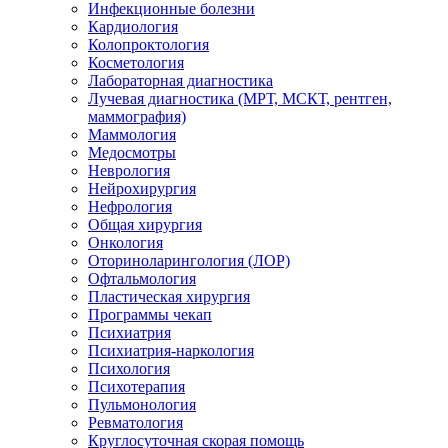
Инфекционные болезни
Кардиология
Колопроктология
Косметология
Лабораторная диагностика
Лучевая диагностика (МРТ, МСКТ, рентген,
маммография)
Маммология
Медосмотры
Неврология
Нейрохирургия
Нефрология
Общая хирургия
Онкология
Оториноларингология (ЛОР)
Офтальмология
Пластическая хирургия
Программы чекап
Психиатрия
Психиатрия-наркология
Психология
Психотерапия
Пульмонология
Ревматология
Круглосуточная скорая помощь