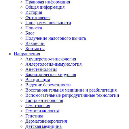
Правовая информация
Общая информация
История
Фотогалерея
Программа лояльности
Новости
Блог
Получение налогового вычета
Вакансии
Контакты
Направления
Акушерство-гинекология
Аллергология-иммунология
Анестезиология
Бариатрическая хирургия
Вакцинация
Ведение беременности
Восстановительная медицина и реабилитация
Вспомогательные репродуктивные технологии
Гастроэнтерология
Гематология
Гемостазиология
Генетика
Дерматовенерология
Детская медицина