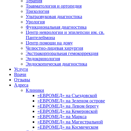
Терапия
Травматология и ортопедия
Трихология
Ультразвуковая диагностика
Урология
Функциональная диагностика
Центр неврологии и эпилепсии им. св.
Пантелеймона
Центр помощи на дому
Челюстно-лицевая хирургия
Экстракорпоральная гемокоррекция
Эндокринология
Эндоскопическая диагностика
Услуги
Врачи
Отзывы
Адреса
Клиники
«ЕВРОМЕД» на Съездовской
«ЕВРОМЕД» на Зеленом острове
«ЕВРОМЕД» на Левом берегу
«ЕВРОМЕД» на Кемеровской
«ЕВРОМЕД» на Маркса
«ЕВРОМЕД» на Магистральной
«ЕВРОМЕД» на Космическом