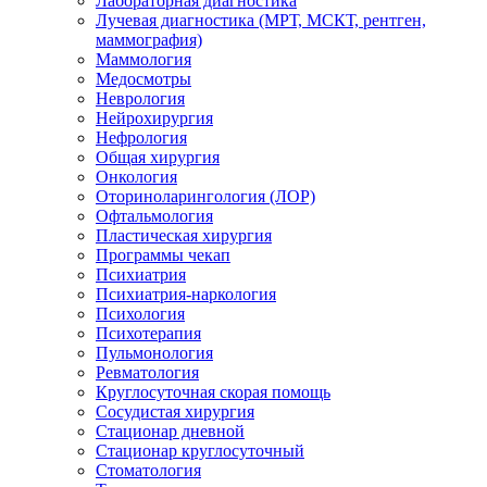
Лабораторная диагностика
Лучевая диагностика (МРТ, МСКТ, рентген,
маммография)
Маммология
Медосмотры
Неврология
Нейрохирургия
Нефрология
Общая хирургия
Онкология
Оториноларингология (ЛОР)
Офтальмология
Пластическая хирургия
Программы чекап
Психиатрия
Психиатрия-наркология
Психология
Психотерапия
Пульмонология
Ревматология
Круглосуточная скорая помощь
Сосудистая хирургия
Стационар дневной
Стационар круглосуточный
Стоматология