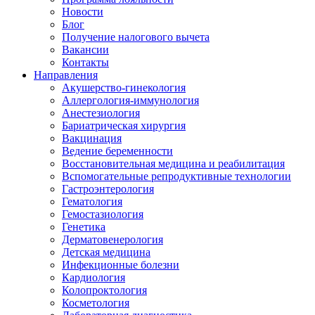
Новости
Блог
Получение налогового вычета
Вакансии
Контакты
Направления
Акушерство-гинекология
Аллергология-иммунология
Анестезиология
Бариатрическая хирургия
Вакцинация
Ведение беременности
Восстановительная медицина и реабилитация
Вспомогательные репродуктивные технологии
Гастроэнтерология
Гематология
Гемостазиология
Генетика
Дерматовенерология
Детская медицина
Инфекционные болезни
Кардиология
Колопроктология
Косметология