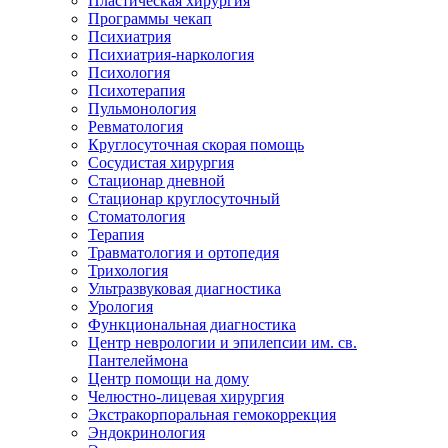
Пластическая хирургия
Программы чекап
Психиатрия
Психиатрия-наркология
Психология
Психотерапия
Пульмонология
Ревматология
Круглосуточная скорая помощь
Сосудистая хирургия
Стационар дневной
Стационар круглосуточный
Стоматология
Терапия
Травматология и ортопедия
Трихология
Ультразвуковая диагностика
Урология
Функциональная диагностика
Центр неврологии и эпилепсии им. св.
Пантелеймона
Центр помощи на дому
Челюстно-лицевая хирургия
Экстракорпоральная гемокоррекция
Эндокринология