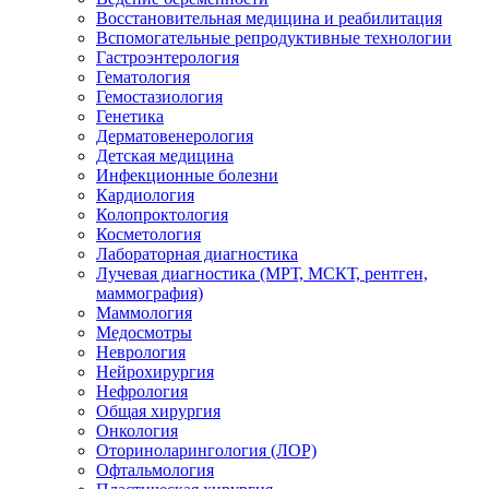
Восстановительная медицина и реабилитация
Вспомогательные репродуктивные технологии
Гастроэнтерология
Гематология
Гемостазиология
Генетика
Дерматовенерология
Детская медицина
Инфекционные болезни
Кардиология
Колопроктология
Косметология
Лабораторная диагностика
Лучевая диагностика (МРТ, МСКТ, рентген,
маммография)
Маммология
Медосмотры
Неврология
Нейрохирургия
Нефрология
Общая хирургия
Онкология
Оториноларингология (ЛОР)
Офтальмология