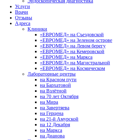
Эндоскопическая диагностика
Услуги
Врачи
Отзывы
Адреса
Клиники
«ЕВРОМЕД» на Съездовской
«ЕВРОМЕД» на Зеленом острове
«ЕВРОМЕД» на Левом берегу
«ЕВРОМЕД» на Кемеровской
«ЕВРОМЕД» на Маркса
«ЕВРОМЕД» на Магистральной
«ЕВРОМЕД» на Космическом
Лабораторные центры
на Красном пути
на Бархатовой
на Взлётной
на 70 лет Октября
на Мира
на Завертяева
на Герцена
на 21-й Амурской
на 12 Декабря
на Маркса
на Дианова