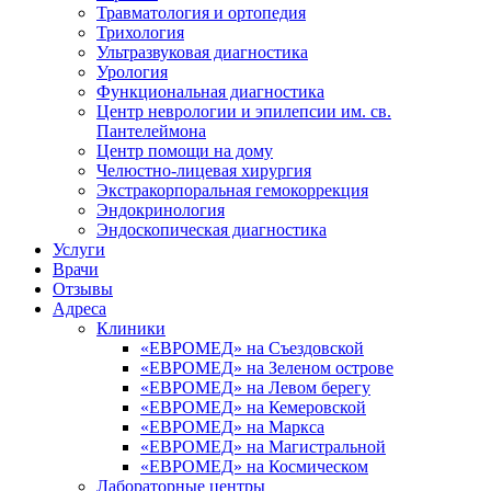
Травматология и ортопедия
Трихология
Ультразвуковая диагностика
Урология
Функциональная диагностика
Центр неврологии и эпилепсии им. св.
Пантелеймона
Центр помощи на дому
Челюстно-лицевая хирургия
Экстракорпоральная гемокоррекция
Эндокринология
Эндоскопическая диагностика
Услуги
Врачи
Отзывы
Адреса
Клиники
«ЕВРОМЕД» на Съездовской
«ЕВРОМЕД» на Зеленом острове
«ЕВРОМЕД» на Левом берегу
«ЕВРОМЕД» на Кемеровской
«ЕВРОМЕД» на Маркса
«ЕВРОМЕД» на Магистральной
«ЕВРОМЕД» на Космическом
Лабораторные центры