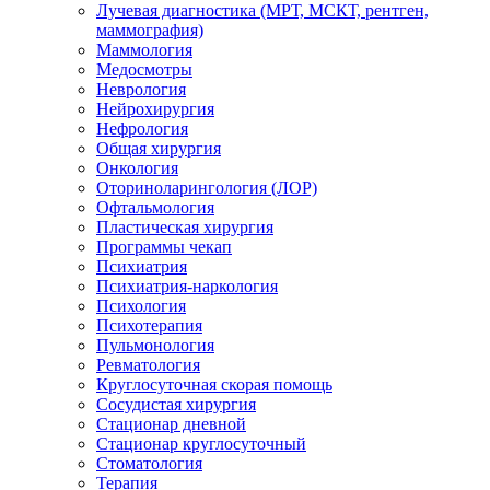
Лучевая диагностика (МРТ, МСКТ, рентген,
маммография)
Маммология
Медосмотры
Неврология
Нейрохирургия
Нефрология
Общая хирургия
Онкология
Оториноларингология (ЛОР)
Офтальмология
Пластическая хирургия
Программы чекап
Психиатрия
Психиатрия-наркология
Психология
Психотерапия
Пульмонология
Ревматология
Круглосуточная скорая помощь
Сосудистая хирургия
Стационар дневной
Стационар круглосуточный
Стоматология
Терапия