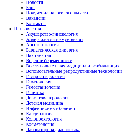
Новости
Блог
Получение налогового вычета
Вакансии
Контакты
Направления
Акушерство-гинекология
Аллергология-иммунология
Анестезиология
Бариатрическая хирургия
Вакцинация
Ведение беременности
Восстановительная медицина и реабилитация
Вспомогательные репродуктивные технологии
Гастроэнтерология
Гематология
Гемостазиология
Генетика
Дерматовенерология
Детская медицина
Инфекционные болезни
Кардиология
Колопроктология
Косметология
Лабораторная диагностика