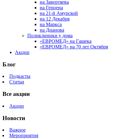
на Завертяева
на Герцена
на 21-й Амурской
на 12 Декабря
на Маркса
на Дианова
Поликлиники у дома
«ЕВРОМЕД» на Гашека
«ЕВРОМЕД» на 70 лет Октября
Акции
Блог
Подкасты
Статьи
Все акции
Акции
Новости
Важное
Мероприятия