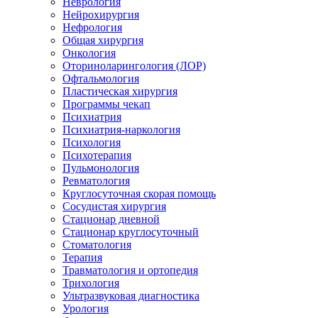
Неврология
Нейрохирургия
Нефрология
Общая хирургия
Онкология
Оториноларингология (ЛОР)
Офтальмология
Пластическая хирургия
Программы чекап
Психиатрия
Психиатрия-наркология
Психология
Психотерапия
Пульмонология
Ревматология
Круглосуточная скорая помощь
Сосудистая хирургия
Стационар дневной
Стационар круглосуточный
Стоматология
Терапия
Травматология и ортопедия
Трихология
Ультразвуковая диагностика
Урология