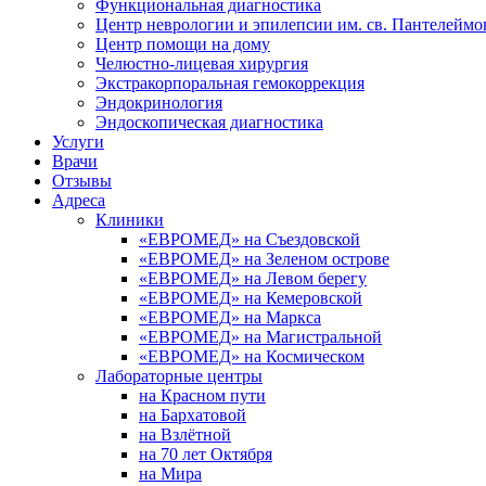
Функциональная диагностика
Центр неврологии и эпилепсии им. св. Пантелеймо
Центр помощи на дому
Челюстно-лицевая хирургия
Экстракорпоральная гемокоррекция
Эндокринология
Эндоскопическая диагностика
Услуги
Врачи
Отзывы
Адреса
Клиники
«ЕВРОМЕД» на Съездовской
«ЕВРОМЕД» на Зеленом острове
«ЕВРОМЕД» на Левом берегу
«ЕВРОМЕД» на Кемеровской
«ЕВРОМЕД» на Маркса
«ЕВРОМЕД» на Магистральной
«ЕВРОМЕД» на Космическом
Лабораторные центры
на Красном пути
на Бархатовой
на Взлётной
на 70 лет Октября
на Мира