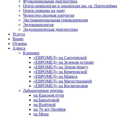
Функциональная диагностика
Центр неврологии и эпилепсии им. св. Пантелеймо
Центр помощи на дому
Челюстно-лицевая хирургия
Экстракорпоральная гемокоррекция
Эндокринология
Эндоскопическая диагностика
Услуги
Врачи
Отзывы
Адреса
Клиники
«ЕВРОМЕД» на Съездовской
«ЕВРОМЕД» на Зеленом острове
«ЕВРОМЕД» на Левом берегу
«ЕВРОМЕД» на Кемеровской
«ЕВРОМЕД» на Маркса
«ЕВРОМЕД» на Магистральной
«ЕВРОМЕД» на Космическом
Лабораторные центры
на Красном пути
на Бархатовой
на Взлётной
на 70 лет Октября
на Мира