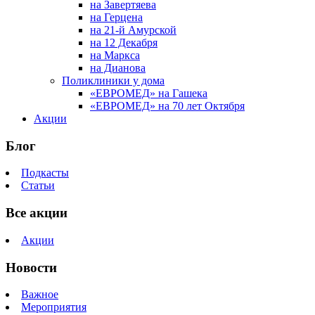
на Завертяева
на Герцена
на 21-й Амурской
на 12 Декабря
на Маркса
на Дианова
Поликлиники у дома
«ЕВРОМЕД» на Гашека
«ЕВРОМЕД» на 70 лет Октября
Акции
Блог
Подкасты
Статьи
Все акции
Акции
Новости
Важное
Мероприятия