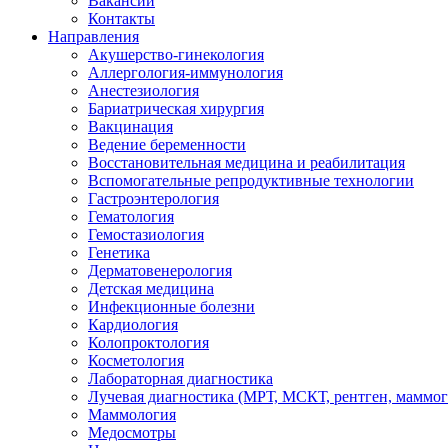
Вакансии
Контакты
Направления
Акушерство-гинекология
Аллергология-иммунология
Анестезиология
Бариатрическая хирургия
Вакцинация
Ведение беременности
Восстановительная медицина и реабилитация
Вспомогательные репродуктивные технологии
Гастроэнтерология
Гематология
Гемостазиология
Генетика
Дерматовенерология
Детская медицина
Инфекционные болезни
Кардиология
Колопроктология
Косметология
Лабораторная диагностика
Лучевая диагностика (МРТ, МСКТ, рентген, маммо
Маммология
Медосмотры