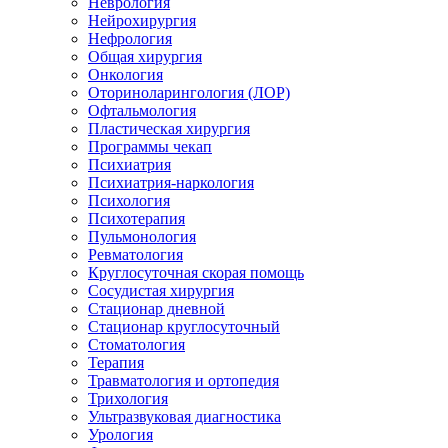
Неврология
Нейрохирургия
Нефрология
Общая хирургия
Онкология
Оториноларингология (ЛОР)
Офтальмология
Пластическая хирургия
Программы чекап
Психиатрия
Психиатрия-наркология
Психология
Психотерапия
Пульмонология
Ревматология
Круглосуточная скорая помощь
Сосудистая хирургия
Стационар дневной
Стационар круглосуточный
Стоматология
Терапия
Травматология и ортопедия
Трихология
Ультразвуковая диагностика
Урология