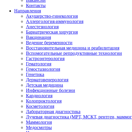
Вакансии
Контакты
Направления
Акушерство-гинекология
Аллергология-иммунология
Анестезиология
Бариатрическая хирургия
Вакцинация
Ведение беременности
Восстановительная медицина и реабилитация
Вспомогательные репродуктивные технологии
Гастроэнтерология
Гематология
Гемостазиология
Генетика
Дерматовенерология
Детская медицина
Инфекционные болезни
Кардиология
Колопроктология
Косметология
Лабораторная диагностика
Лучевая диагностика (МРТ, МСКТ, рентген, маммо
Маммология
Медосмотры