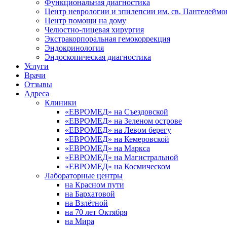
Функциональная диагностика
Центр неврологии и эпилепсии им. св. Пантелеймо
Центр помощи на дому
Челюстно-лицевая хирургия
Экстракорпоральная гемокоррекция
Эндокринология
Эндоскопическая диагностика
Услуги
Врачи
Отзывы
Адреса
Клиники
«ЕВРОМЕД» на Съездовской
«ЕВРОМЕД» на Зеленом острове
«ЕВРОМЕД» на Левом берегу
«ЕВРОМЕД» на Кемеровской
«ЕВРОМЕД» на Маркса
«ЕВРОМЕД» на Магистральной
«ЕВРОМЕД» на Космическом
Лабораторные центры
на Красном пути
на Бархатовой
на Взлётной
на 70 лет Октября
на Мира