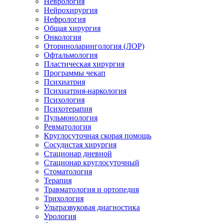
Неврология
Нейрохирургия
Нефрология
Общая хирургия
Онкология
Оториноларингология (ЛОР)
Офтальмология
Пластическая хирургия
Программы чекап
Психиатрия
Психиатрия-наркология
Психология
Психотерапия
Пульмонология
Ревматология
Круглосуточная скорая помощь
Сосудистая хирургия
Стационар дневной
Стационар круглосуточный
Стоматология
Терапия
Травматология и ортопедия
Трихология
Ультразвуковая диагностика
Урология