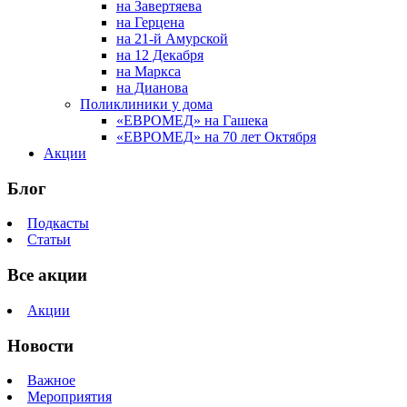
на Завертяева
на Герцена
на 21-й Амурской
на 12 Декабря
на Маркса
на Дианова
Поликлиники у дома
«ЕВРОМЕД» на Гашека
«ЕВРОМЕД» на 70 лет Октября
Акции
Блог
Подкасты
Статьи
Все акции
Акции
Новости
Важное
Мероприятия