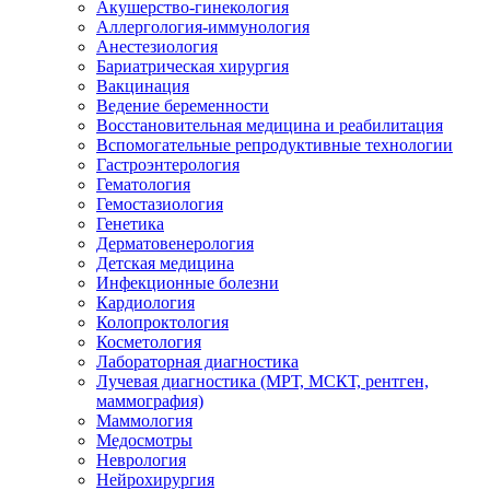
Акушерство-гинекология
Аллергология-иммунология
Анестезиология
Бариатрическая хирургия
Вакцинация
Ведение беременности
Восстановительная медицина и реабилитация
Вспомогательные репродуктивные технологии
Гастроэнтерология
Гематология
Гемостазиология
Генетика
Дерматовенерология
Детская медицина
Инфекционные болезни
Кардиология
Колопроктология
Косметология
Лабораторная диагностика
Лучевая диагностика (МРТ, МСКТ, рентген,
маммография)
Маммология
Медосмотры
Неврология
Нейрохирургия