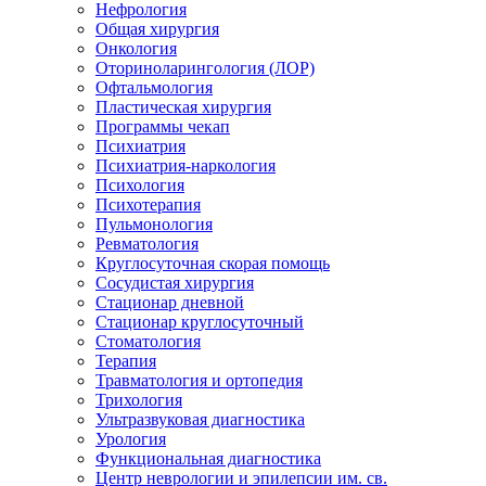
Нефрология
Общая хирургия
Онкология
Оториноларингология (ЛОР)
Офтальмология
Пластическая хирургия
Программы чекап
Психиатрия
Психиатрия-наркология
Психология
Психотерапия
Пульмонология
Ревматология
Круглосуточная скорая помощь
Сосудистая хирургия
Стационар дневной
Стационар круглосуточный
Стоматология
Терапия
Травматология и ортопедия
Трихология
Ультразвуковая диагностика
Урология
Функциональная диагностика
Центр неврологии и эпилепсии им. св.