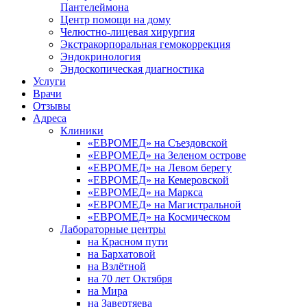
Пантелеймона
Центр помощи на дому
Челюстно-лицевая хирургия
Экстракорпоральная гемокоррекция
Эндокринология
Эндоскопическая диагностика
Услуги
Врачи
Отзывы
Адреса
Клиники
«ЕВРОМЕД» на Съездовской
«ЕВРОМЕД» на Зеленом острове
«ЕВРОМЕД» на Левом берегу
«ЕВРОМЕД» на Кемеровской
«ЕВРОМЕД» на Маркса
«ЕВРОМЕД» на Магистральной
«ЕВРОМЕД» на Космическом
Лабораторные центры
на Красном пути
на Бархатовой
на Взлётной
на 70 лет Октября
на Мира
на Завертяева