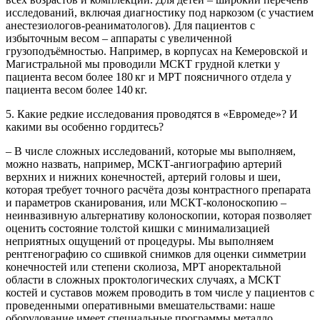
исследований, включая диагностику под наркозом (с участием
анестезиологов-реаниматологов). Для пациентов с
избыточным весом – аппараты с увеличенной
грузоподъёмностью. Например, в корпусах на Кемеровской и
Магистральной мы проводили МСКТ грудной клетки у
пациента весом более 180 кг и МРТ поясничного отдела у
пациента весом более 140 кг.
5. Какие редкие исследования проводятся в «Евромеде»? И
какими вы особенно гордитесь?
– В числе сложных исследований, которые мы выполняем,
можно назвать, например, МСКТ-ангиографию артерий
верхних и нижних конечностей, артерий головы и шеи,
которая требует точного расчёта дозы контрастного препарата
и параметров сканирования, или МСКТ-колоноскопию –
неинвазивную альтернативу колоноскопии, которая позволяет
оценить состояние толстой кишки с минимализацией
неприятных ощущений от процедуры. Мы выполняем
рентгенографию со сшивкой снимков для оценки симметрии
конечностей или степени сколиоза, МРТ аноректальной
области в сложных проктологических случаях, а МСКТ
костей и суставов можем проводить в том числе у пациентов с
проведенными оперативными вмешательствами: наше
оборудование имеет специальные программы металло