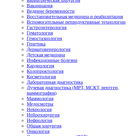
Бариатрическая хирургия
Вакцинация
Ведение беременности
Восстановительная медицина и реабилитация
Вспомогательные репродуктивные технологии
Гастроэнтерология
Гематология
Гемостазиология
Генетика
Дерматовенерология
Детская медицина
Инфекционные болезни
Кардиология
Колопроктология
Косметология
Лабораторная диагностика
Лучевая диагностика (МРТ, МСКТ, рентген,
маммография)
Маммология
Медосмотры
Неврология
Нейрохирургия
Нефрология
Общая хирургия
Онкология