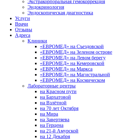
Экстракорпоральная гемокоррекция
Эндокринология
Эндоскопическая диагностика
Услуги
Врачи
Отзывы
Адреса
Клиники
«ЕВРОМЕД» на Съездовской
«ЕВРОМЕД» на Зеленом острове
«ЕВРОМЕД» на Левом берегу
«ЕВРОМЕД» на Кемеровской
«ЕВРОМЕД» на Маркса
«ЕВРОМЕД» на Магистральной
«ЕВРОМЕД» на Космическом
Лабораторные центры
на Красном пути
на Бархатовой
на Взлётной
на 70 лет Октября
на Мира
на Завертяева
на Герцена
на 21-й Амурской
на 12 Декабря