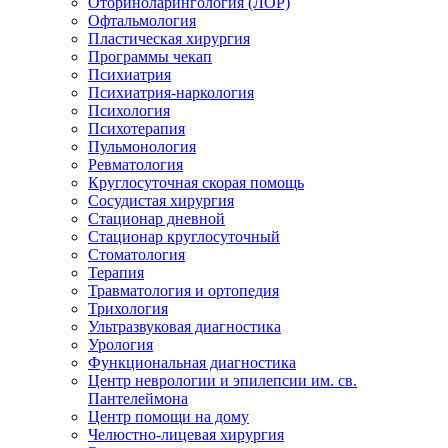
Оториноларингология (ЛОР)
Офтальмология
Пластическая хирургия
Программы чекап
Психиатрия
Психиатрия-наркология
Психология
Психотерапия
Пульмонология
Ревматология
Круглосуточная скорая помощь
Сосудистая хирургия
Стационар дневной
Стационар круглосуточный
Стоматология
Терапия
Травматология и ортопедия
Трихология
Ультразвуковая диагностика
Урология
Функциональная диагностика
Центр неврологии и эпилепсии им. св.
Пантелеймона
Центр помощи на дому
Челюстно-лицевая хирургия