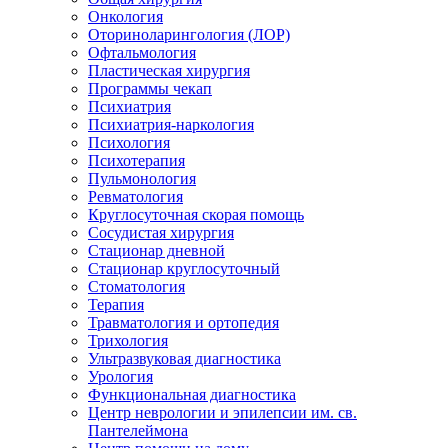
Онкология
Оториноларингология (ЛОР)
Офтальмология
Пластическая хирургия
Программы чекап
Психиатрия
Психиатрия-наркология
Психология
Психотерапия
Пульмонология
Ревматология
Круглосуточная скорая помощь
Сосудистая хирургия
Стационар дневной
Стационар круглосуточный
Стоматология
Терапия
Травматология и ортопедия
Трихология
Ультразвуковая диагностика
Урология
Функциональная диагностика
Центр неврологии и эпилепсии им. св.
Пантелеймона