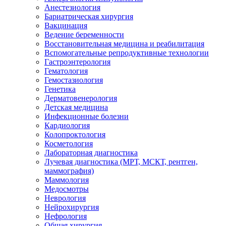
Анестезиология
Бариатрическая хирургия
Вакцинация
Ведение беременности
Восстановительная медицина и реабилитация
Вспомогательные репродуктивные технологии
Гастроэнтерология
Гематология
Гемостазиология
Генетика
Дерматовенерология
Детская медицина
Инфекционные болезни
Кардиология
Колопроктология
Косметология
Лабораторная диагностика
Лучевая диагностика (МРТ, МСКТ, рентген,
маммография)
Маммология
Медосмотры
Неврология
Нейрохирургия
Нефрология
Общая хирургия