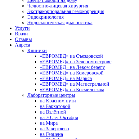
Центр помощи на дому
Челюстно-лицевая хирургия
Экстракорпоральная гемокоррекция
Эндокринология
Эндоскопическая диагностика
Услуги
Врачи
Отзывы
Адреса
Клиники
«ЕВРОМЕД» на Съездовской
«ЕВРОМЕД» на Зеленом острове
«ЕВРОМЕД» на Левом берегу
«ЕВРОМЕД» на Кемеровской
«ЕВРОМЕД» на Маркса
«ЕВРОМЕД» на Магистральной
«ЕВРОМЕД» на Космическом
Лабораторные центры
на Красном пути
на Бархатовой
на Взлётной
на 70 лет Октября
на Мира
на Завертяева
на Герцена