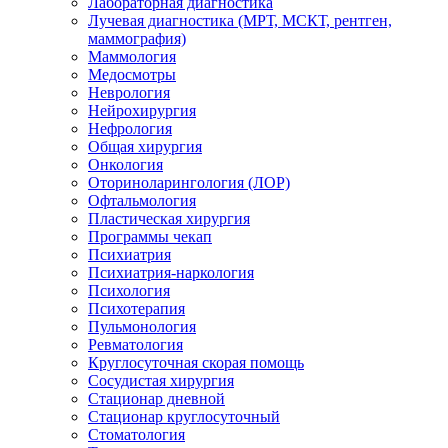
Лабораторная диагностика
Лучевая диагностика (МРТ, МСКТ, рентген,
маммография)
Маммология
Медосмотры
Неврология
Нейрохирургия
Нефрология
Общая хирургия
Онкология
Оториноларингология (ЛОР)
Офтальмология
Пластическая хирургия
Программы чекап
Психиатрия
Психиатрия-наркология
Психология
Психотерапия
Пульмонология
Ревматология
Круглосуточная скорая помощь
Сосудистая хирургия
Стационар дневной
Стационар круглосуточный
Стоматология