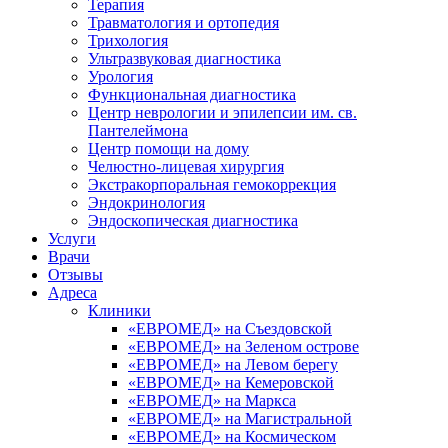
Терапия
Травматология и ортопедия
Трихология
Ультразвуковая диагностика
Урология
Функциональная диагностика
Центр неврологии и эпилепсии им. св.
Пантелеймона
Центр помощи на дому
Челюстно-лицевая хирургия
Экстракорпоральная гемокоррекция
Эндокринология
Эндоскопическая диагностика
Услуги
Врачи
Отзывы
Адреса
Клиники
«ЕВРОМЕД» на Съездовской
«ЕВРОМЕД» на Зеленом острове
«ЕВРОМЕД» на Левом берегу
«ЕВРОМЕД» на Кемеровской
«ЕВРОМЕД» на Маркса
«ЕВРОМЕД» на Магистральной
«ЕВРОМЕД» на Космическом