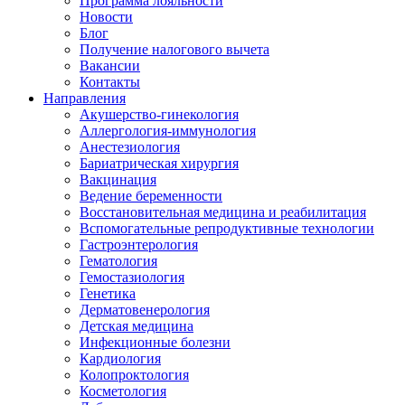
Программа лояльности
Новости
Блог
Получение налогового вычета
Вакансии
Контакты
Направления
Акушерство-гинекология
Аллергология-иммунология
Анестезиология
Бариатрическая хирургия
Вакцинация
Ведение беременности
Восстановительная медицина и реабилитация
Вспомогательные репродуктивные технологии
Гастроэнтерология
Гематология
Гемостазиология
Генетика
Дерматовенерология
Детская медицина
Инфекционные болезни
Кардиология
Колопроктология
Косметология