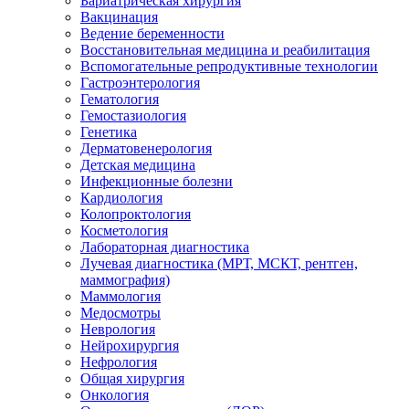
Бариатрическая хирургия
Вакцинация
Ведение беременности
Восстановительная медицина и реабилитация
Вспомогательные репродуктивные технологии
Гастроэнтерология
Гематология
Гемостазиология
Генетика
Дерматовенерология
Детская медицина
Инфекционные болезни
Кардиология
Колопроктология
Косметология
Лабораторная диагностика
Лучевая диагностика (МРТ, МСКТ, рентген,
маммография)
Маммология
Медосмотры
Неврология
Нейрохирургия
Нефрология
Общая хирургия
Онкология