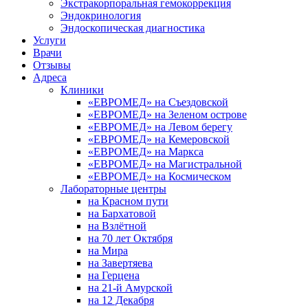
Экстракорпоральная гемокоррекция
Эндокринология
Эндоскопическая диагностика
Услуги
Врачи
Отзывы
Адреса
Клиники
«ЕВРОМЕД» на Съездовской
«ЕВРОМЕД» на Зеленом острове
«ЕВРОМЕД» на Левом берегу
«ЕВРОМЕД» на Кемеровской
«ЕВРОМЕД» на Маркса
«ЕВРОМЕД» на Магистральной
«ЕВРОМЕД» на Космическом
Лабораторные центры
на Красном пути
на Бархатовой
на Взлётной
на 70 лет Октября
на Мира
на Завертяева
на Герцена
на 21-й Амурской
на 12 Декабря