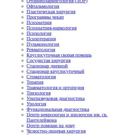
Оториноларингология (ЛОР)
Офтальмология
Пластическая хирургия
Программы чекап
Психиатрия
Психиатрия-наркология
Психология
Психотерапия
Пульмонология
Ревматология
Круглосуточная скорая помощь
Сосудистая хирургия
Стационар дневной
Стационар круглосуточный
Стоматология
Терапия
Травматология и ортопедия
Трихология
Ультразвуковая диагностика
Урология
Функциональная диагностика
Центр неврологии и эпилепсии им. св.
Пантелеймона
Центр помощи на дому
Челюстно-лицевая хирургия