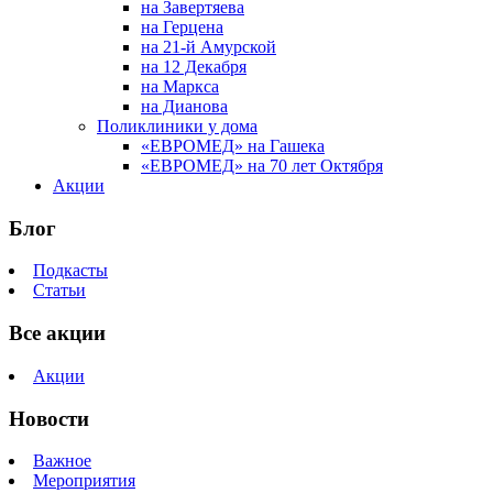
на Завертяева
на Герцена
на 21-й Амурской
на 12 Декабря
на Маркса
на Дианова
Поликлиники у дома
«ЕВРОМЕД» на Гашека
«ЕВРОМЕД» на 70 лет Октября
Акции
Блог
Подкасты
Статьи
Все акции
Акции
Новости
Важное
Мероприятия