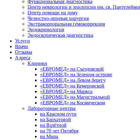
Функциональная диагностика
Центр неврологии и эпилепсии им. св. Пантелеймо
Центр помощи на дому
Челюстно-лицевая хирургия
Экстракорпоральная гемокоррекция
Эндокринология
Эндоскопическая диагностика
Услуги
Врачи
Отзывы
Адреса
Клиники
«ЕВРОМЕД» на Съездовской
«ЕВРОМЕД» на Зеленом острове
«ЕВРОМЕД» на Левом берегу
«ЕВРОМЕД» на Кемеровской
«ЕВРОМЕД» на Маркса
«ЕВРОМЕД» на Магистральной
«ЕВРОМЕД» на Космическом
Лабораторные центры
на Красном пути
на Бархатовой
на Взлётной
на 70 лет Октября
на Мира