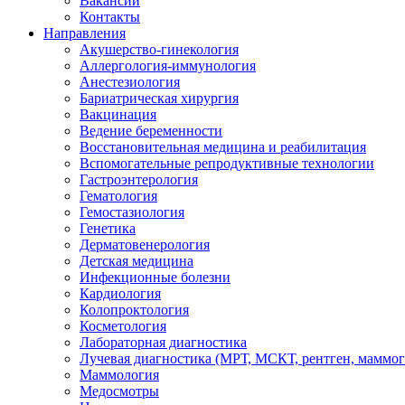
Вакансии
Контакты
Направления
Акушерство-гинекология
Аллергология-иммунология
Анестезиология
Бариатрическая хирургия
Вакцинация
Ведение беременности
Восстановительная медицина и реабилитация
Вспомогательные репродуктивные технологии
Гастроэнтерология
Гематология
Гемостазиология
Генетика
Дерматовенерология
Детская медицина
Инфекционные болезни
Кардиология
Колопроктология
Косметология
Лабораторная диагностика
Лучевая диагностика (МРТ, МСКТ, рентген, маммо
Маммология
Медосмотры