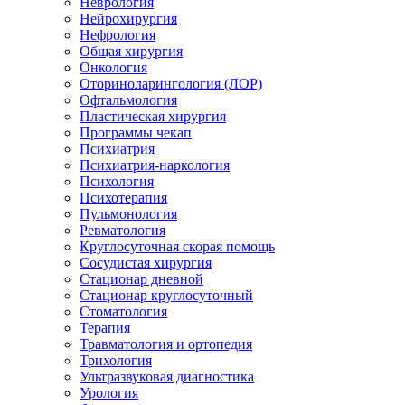
Неврология
Нейрохирургия
Нефрология
Общая хирургия
Онкология
Оториноларингология (ЛОР)
Офтальмология
Пластическая хирургия
Программы чекап
Психиатрия
Психиатрия-наркология
Психология
Психотерапия
Пульмонология
Ревматология
Круглосуточная скорая помощь
Сосудистая хирургия
Стационар дневной
Стационар круглосуточный
Стоматология
Терапия
Травматология и ортопедия
Трихология
Ультразвуковая диагностика
Урология