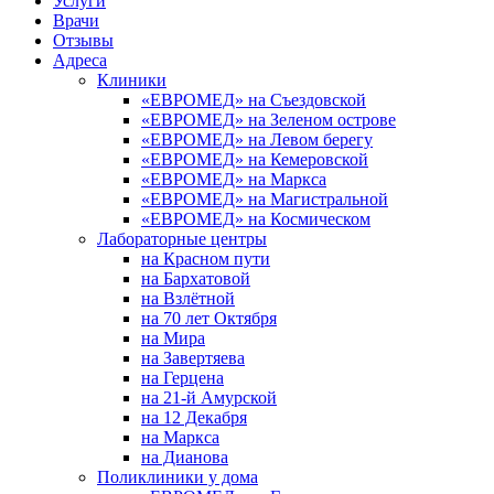
Услуги
Врачи
Отзывы
Адреса
Клиники
«ЕВРОМЕД» на Съездовской
«ЕВРОМЕД» на Зеленом острове
«ЕВРОМЕД» на Левом берегу
«ЕВРОМЕД» на Кемеровской
«ЕВРОМЕД» на Маркса
«ЕВРОМЕД» на Магистральной
«ЕВРОМЕД» на Космическом
Лабораторные центры
на Красном пути
на Бархатовой
на Взлётной
на 70 лет Октября
на Мира
на Завертяева
на Герцена
на 21-й Амурской
на 12 Декабря
на Маркса
на Дианова
Поликлиники у дома