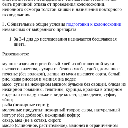
быть причиной отказа от проведения колоноскопии,
неполного осмотра толстой кишки и назначения повторного
исследования.
I . Обязательные общие условия
подготовки к колоноскопии
независимо от выбранного препарата
За 3-4 дня до исследования назначается бесшлаковая
диета.
Разрешаются:
мучные изделия и рис: белый хлеб из обогащенной муки
высшего качества, сухари из белого хлеба, сдоба, домашнее
печенье (без волокон), лапша из муки высшего сорта, белый
рис, каша рисовая и манная (на воде);
мясо: супы на нежирном мясном бульоне без овощей, блюда из
нежирной говядины, телятины, курицы, кролика в отварном
виде или на пару, также в виде котлет, фрикаделек, суфле,
яйцо;
рыба (нежирные сорта);
молочные продукты: нежирный творог, сыры, натуральный
йогурт (без добавок), нежирный кефир;
сахар, мед (не в сотах), сироп;
масло (сливочное, растительное), майонез в ограниченном