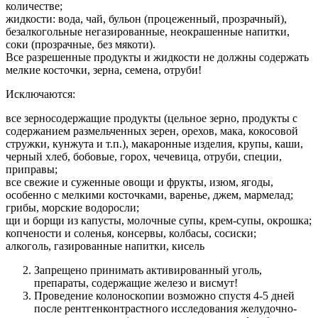
количестве;
жидкости: вода, чай, бульон (процеженный, прозрачный),
безалкогольные негазированные, неокрашенные напитки,
соки (прозрачные, без мякоти).
Все разрешенные продукты и жидкости не должны содержать
мелкие косточки, зерна, семена, отруби!
Исключаются:
все зерносодержащие продукты (цельное зерно, продукты с
содержанием размельченных зерен, орехов, мака, кокосовой
стружки, кунжута и т.п.), макаронные изделия, крупы, каши,
черный хлеб, бобовые, горох, чечевица, отруби, специи,
приправы;
все свежие и суженные овощи и фрукты, изюм, ягоды,
особенно с мелкими косточками, варенье, джем, мармелад;
грибы, морские водоросли;
щи и борщи из капусты, молочные супы, крем-супы, окрошка;
копчености и соленья, консервы, колбасы, сосиски;
алкоголь, газированные напитки, кисель
Запрещено принимать активированный уголь,
препараты, содержащие железо и висмут!
Проведение колоноскопии возможно спустя 4-5 дней
после рентгенконтрастного исследования желудочно-