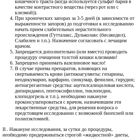
кишечного тракта (когда используется сульфат бария в
качестве контрастного вещества (через рот или с
клизмой)).
При хронических запорах за 3-5 дней (в зависимости от
выраженности запоров) до подготовки к исследованию
начать прием слабительных нерастительного
происхождения (Гутталакс, Дульколакс (бисакодил),
Слабилен и т.п.). Назначение согласовать с лечащим
врачом.
Запрещается дополнительно (или вместо) проводить
процедуру очищения толстой кишки клизмами!
Запрещено принимать вазелиновое масло!
В случае приема препаратов, влияющих на
свертываемость крови (антикоагулянты: гепарины,
неодикумарин, варфарин, синкумар, фенилин, гирудин;
антиагрегантные средства: ацетилсалициловая кислота,
дипиридамол, пентоксифиллин, тиклопедин,
клопидогрель и т.п.), необходимо накануне
проконсультироваться с врачом, назначившим эти
лекарственные средства, для решения вопроса о
предстоящем исследовании с возможной биопсией или
полипэктомией.
II . Накануне исследования, за сутки до процедуры,
необходимо придерживаться строгой «жидкостной» диеты,