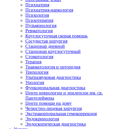
Психиатрия
Психиатрия-наркология
Психология
Психотерапия
Пульмонология
Ревматология
Круглосуточная скорая помощь
Сосудистая хирургия
Стационар дневной
Стационар круглосуточный
Стоматология
Терапия
Травматология и ортопедия
Трихология
Ультразвуковая диагностика
Урология
Функциональная диагностика
Центр неврологии и эпилепсии им. св.
Пантелеймона
Центр помощи на дому
Челюстно-лицевая хирургия
Экстракорпоральная гемокоррекция
Эндокринология
Эндоскопическая диагностика