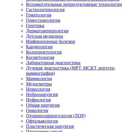
Вспомогательные репродуктивные технологии
Гастроэнтерология
Гематология
Гемостазиология
Генетика
Дерматовенерология
Детская медицина
Инфекционные болезни
Кардиология
Колопроктология
Косметология
Лабораторная диагностика
Лучевая диагностика (МРТ, МСКТ, рентген,
маммография)
Маммология
Медосмотры
Неврология
Нейрохирургия
Нефрология
Общая хирургия
Онкология
Оториноларингология (ЛОР)
Офтальмология
Пластическая хирургия
Программы чекап