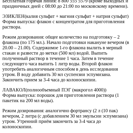
Бесплатная горячая линия: 8 800 555 5579 (кроме выходных и
праздничных дней с 08:00 до 21:00 по московскому времени).
ЭЗИКЛЕН(калия сульфат + магния сульфат + натрия сульфат)
Форма выпуска: флакон с концентратом для приготовления
раствора.
Режим дозирования: общее количество на подготовку – 2
флакона (по 175 мл.). Начало подготовки накануне вечером (в
20.00 – 21.00). Содержимое 1-го флакона вылить в мерный
стакан и развести до метки (500 мл) водой. Выпить
полученный раствор в течение 1 часа. Затем в течение
следующего часа выпить 1 литр воды. Второй флакон
употребить аналогичным способом в день исследования
утром. В воду добавить 30 мл суспензии эспумизана.
Закончить прием за 3-4 часа до колоноскопии.
ЛАВАКОЛ(полнообъемный ПЭГ (макрогол 4000))
Форма выпуска: порошок для приготовления раствора (1
пакетик на 200 мл воды).
Режим дозирования: аналогично фортрансу (2 л (10 пак)
вечером, 2 литра (с добавлением 30 мл эмульсии эспумизана)
утром. Утренний приём закончить за 3-4 часа до
колоноскопии.