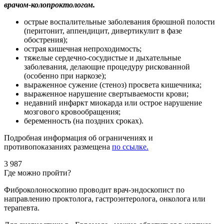
врачом-колопроктологом.
острые воспалительные заболевания брюшной полости
(перитонит, аппендицит, дивертикулит в фазе
обострения);
острая кишечная непроходимость;
тяжелые сердечно-сосудистые и дыхательные
заболевания, делающие процедуру рискованной
(особенно при наркозе);
выраженное сужение (стеноз) просвета кишечника;
выраженное нарушение свертываемости крови;
недавний инфаркт миокарда или острое нарушение
мозгового кровообращения;
беременность (на поздних сроках).
Подробная информация об ограничениях и
противопоказаниях размещена
по ссылке.
3 987
Где можно пройти?
Фиброколоноскопию проводит врач-эндоскопист по
направлению проктолога, гастроэнтеролога, онколога или
терапевта.