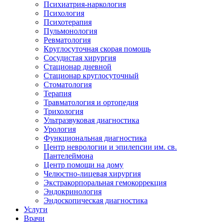
Психиатрия-наркология
Психология
Психотерапия
Пульмонология
Ревматология
Круглосуточная скорая помощь
Сосудистая хирургия
Стационар дневной
Стационар круглосуточный
Стоматология
Терапия
Травматология и ортопедия
Трихология
Ультразвуковая диагностика
Урология
Функциональная диагностика
Центр неврологии и эпилепсии им. св.
Пантелеймона
Центр помощи на дому
Челюстно-лицевая хирургия
Экстракорпоральная гемокоррекция
Эндокринология
Эндоскопическая диагностика
Услуги
Врачи