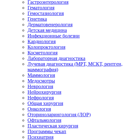
Гастроэнтерология
Гематология
Гемостазиология
Генетика
Дерматовенерология
Детская медицина
Инфекционные болезни
Кардиология
Колопроктология
Косметология
Лабораторная диагностика
Лучевая диагностика (МРТ, МСКТ, рентген,
маммография)
Маммология
Медосмотры
Неврология
Нейрохирургия
Нефрология
Общая хирургия
Онкология
Оториноларингология (ЛОР)
Офтальмология
Пластическая хирургия
Программы чекап
Психиатрия