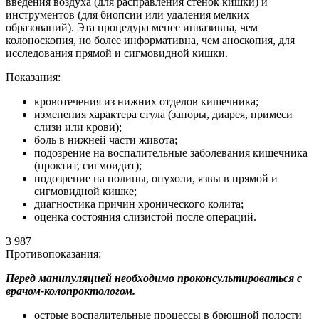
введения воздуха (для расправления стенок кишки) и
инструментов (для биопсии или удаления мелких
образований). Эта процедура менее инвазивна, чем
колоноскопия, но более информативна, чем аноскопия, для
исследования прямой и сигмовидной кишки.
Показания:
кровотечения из нижних отделов кишечника;
изменения характера стула (запоры, диарея, примеси
слизи или крови);
боль в нижней части живота;
подозрение на воспалительные заболевания кишечника
(проктит, сигмоидит);
подозрение на полипы, опухоли, язвы в прямой и
сигмовидной кишке;
диагностика причин хронического колита;
оценка состояния слизистой после операций.
3 987
Противопоказания:
Перед манипуляцией необходимо проконсультироваться с
врачом-колопроктологом.
острые воспалительные процессы в брюшной полости