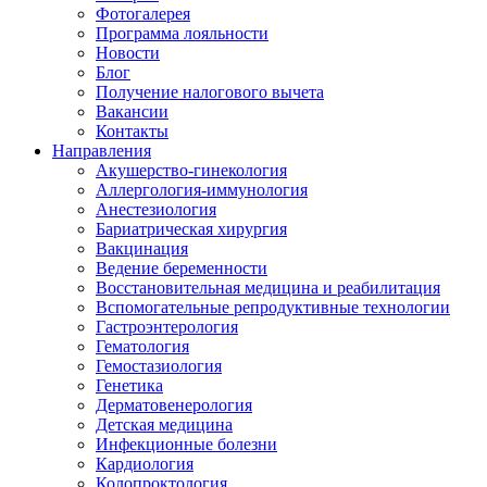
Фотогалерея
Программа лояльности
Новости
Блог
Получение налогового вычета
Вакансии
Контакты
Направления
Акушерство-гинекология
Аллергология-иммунология
Анестезиология
Бариатрическая хирургия
Вакцинация
Ведение беременности
Восстановительная медицина и реабилитация
Вспомогательные репродуктивные технологии
Гастроэнтерология
Гематология
Гемостазиология
Генетика
Дерматовенерология
Детская медицина
Инфекционные болезни
Кардиология
Колопроктология