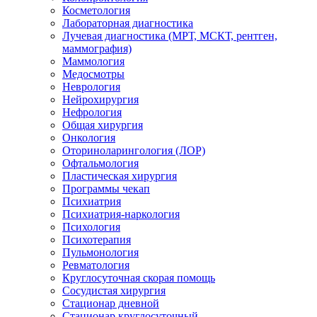
Косметология
Лабораторная диагностика
Лучевая диагностика (МРТ, МСКТ, рентген,
маммография)
Маммология
Медосмотры
Неврология
Нейрохирургия
Нефрология
Общая хирургия
Онкология
Оториноларингология (ЛОР)
Офтальмология
Пластическая хирургия
Программы чекап
Психиатрия
Психиатрия-наркология
Психология
Психотерапия
Пульмонология
Ревматология
Круглосуточная скорая помощь
Сосудистая хирургия
Стационар дневной
Стационар круглосуточный