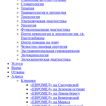
Стоматология
Терапия
Травматология и ортопедия
Трихология
Ультразвуковая диагностика
Урология
Функциональная диагностика
Центр неврологии и эпилепсии им. св.
Пантелеймона
Центр помощи на дому
Челюстно-лицевая хирургия
Экстракорпоральная гемокоррекция
Эндокринология
Эндоскопическая диагностика
Услуги
Врачи
Отзывы
Адреса
Клиники
«ЕВРОМЕД» на Съездовской
«ЕВРОМЕД» на Зеленом острове
«ЕВРОМЕД» на Левом берегу
«ЕВРОМЕД» на Кемеровской
«ЕВРОМЕД» на Маркса