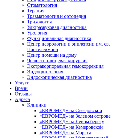
Стоматология
Терапия
Травматология и ортопедия
Трихология
Ультразвуковая диагностика
Урология
Функциональная диагностика
Центр неврологии и эпилепсии им. св.
Пантелеймона
Центр помощи на дому
Челюстно-лицевая хирургия
Экстракорпоральная гемокоррекция
Эндокринология
Эндоскопическая диагностика
Услуги
Врачи
Отзывы
Адреса
Клиники
«ЕВРОМЕД» на Съездовской
«ЕВРОМЕД» на Зеленом острове
«ЕВРОМЕД» на Левом берегу
«ЕВРОМЕД» на Кемеровской
«ЕВРОМЕД» на Маркса