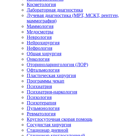
Косметология
Лабораторная диагностика
Лучевая диагностика (МРТ, МСКТ, рентген,
маммография)
Маммология
Медосмотры
Неврология
Нейрохирургия
Нефрология
Общая хирургия
Онкология
Оториноларингология (ЛОР)
Офтальмология
Пластическая хирургия
Программы чекап
Психиатрия
Психиатрия-наркология
Психология
Психотерапия
Пульмонология
Ревматология
Круглосуточная скорая помощь
Сосудистая хирургия
Стационар дневной
Стационар круглосуточный