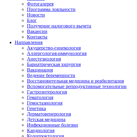
Фотогалерея
Программа лояльности
Новости
Блог
Получение налогового вычета
Вакансии
Контакты
Направления
Акушерство-гинекология
Аллергология-иммунология
Анестезиология
Бариатрическая хирургия
Вакцинация
Ведение беременности
Восстановительная медицина и реабилитация
Вспомогательные репродуктивные технологии
Гастроэнтерология
Гематология
Гемостазиология
Генетика
Дерматовенерология
Детская медицина
Инфекционные болезни
Кардиология
Колопроктология