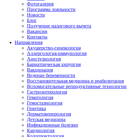
Фотогалерея
Программа лояльности
Новости
Блог
Получение налогового вычета
Вакансии
Контакты
Направления
Акушерство-гинекология
Аллергология-иммунология
Анестезиология
Бариатрическая хирургия
Вакцинация
Ведение беременности
Восстановительная медицина и реабилитация
Вспомогательные репродуктивные технологии
Гастроэнтерология
Гематология
Гемостазиология
Генетика
Дерматовенерология
Детская медицина
Инфекционные болезни
Кардиология
Колопроктология