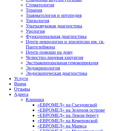
Стоматология
Терапия
Травматология и ортопедия
Трихология
Ультразвуковая диагностика
Урология
Функциональная диагностика
Центр неврологии и эпилепсии им. св.
Пантелеймона
Центр помощи на дому
Челюстно-лицевая хирургия
Экстракорпоральная гемокоррекция
Эндокринология
Эндоскопическая диагностика
Услуги
Врачи
Отзывы
Адреса
Клиники
«ЕВРОМЕД» на Съездовской
«ЕВРОМЕД» на Зеленом острове
«ЕВРОМЕД» на Левом берегу
«ЕВРОМЕД» на Кемеровской
«ЕВРОМЕД» на Маркса