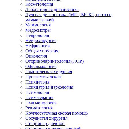
Косметология
Лабораторная диагностика
Лучевая диагностика (МРТ, МСКТ, рентген,
маммография)
Маммология
Медосмотры
Неврология
Нейрохирургия
Нефрология
Общая хирургия
Онкология
Оториноларингология (ЛОР)
Офтальмология
Пластическая хирургия
Программы чекап
Психиатрия
Психиатрия-наркология
Психология
Психотерапия
Пульмонология
Ревматология
Круглосуточная скорая помощь
Сосудистая хирургия
Стационар дневной
Стационар круглосуточный