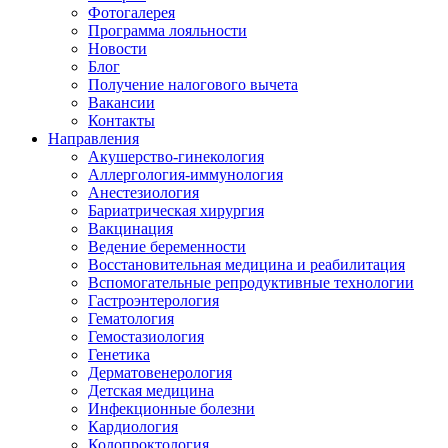
Фотогалерея
Программа лояльности
Новости
Блог
Получение налогового вычета
Вакансии
Контакты
Направления
Акушерство-гинекология
Аллергология-иммунология
Анестезиология
Бариатрическая хирургия
Вакцинация
Ведение беременности
Восстановительная медицина и реабилитация
Вспомогательные репродуктивные технологии
Гастроэнтерология
Гематология
Гемостазиология
Генетика
Дерматовенерология
Детская медицина
Инфекционные болезни
Кардиология
Колопроктология