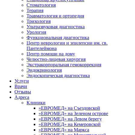
Стоматология
Терапия
Травматология и ортопедия
Трихология
Ультразвуковая диагностика
Урология
Функциональная диагностика
Центр неврологии и эпилепсии им. св.
Пантелеймона
Центр помощи на дому
Челюстно-лицевая хирургия
Экстракорпоральная гемокоррекция
Эндокринология
Эндоскопическая диагностика
Услуги
Врачи
Отзывы
Адреса
Клиники
«ЕВРОМЕД» на Съездовской
«ЕВРОМЕД» на Зеленом острове
«ЕВРОМЕД» на Левом берегу
«ЕВРОМЕД» на Кемеровской
«ЕВРОМЕД» на Маркса