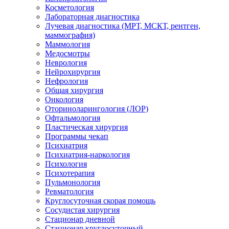
Косметология
Лабораторная диагностика
Лучевая диагностика (МРТ, МСКТ, рентген,
маммография)
Маммология
Медосмотры
Неврология
Нейрохирургия
Нефрология
Общая хирургия
Онкология
Оториноларингология (ЛОР)
Офтальмология
Пластическая хирургия
Программы чекап
Психиатрия
Психиатрия-наркология
Психология
Психотерапия
Пульмонология
Ревматология
Круглосуточная скорая помощь
Сосудистая хирургия
Стационар дневной
Стационар круглосуточный