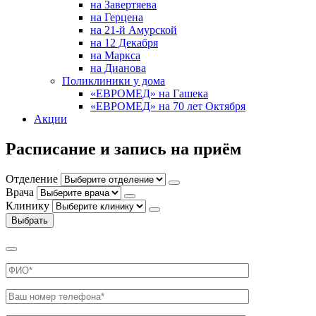
на Завертяева
на Герцена
на 21-й Амурской
на 12 Декабря
на Маркса
на Дианова
Поликлиники у дома
«ЕВРОМЕД» на Гашека
«ЕВРОМЕД» на 70 лет Октября
Акции
Расписание и запись на приём
Отделение
Врача
Клинику
Выбрать