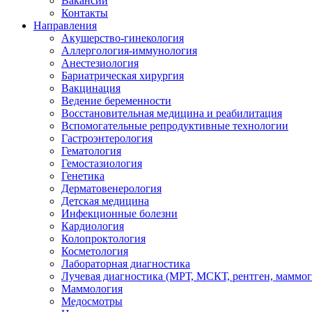
Вакансии
Контакты
Направления
Акушерство-гинекология
Аллергология-иммунология
Анестезиология
Бариатрическая хирургия
Вакцинация
Ведение беременности
Восстановительная медицина и реабилитация
Вспомогательные репродуктивные технологии
Гастроэнтерология
Гематология
Гемостазиология
Генетика
Дерматовенерология
Детская медицина
Инфекционные болезни
Кардиология
Колопроктология
Косметология
Лабораторная диагностика
Лучевая диагностика (МРТ, МСКТ, рентген, маммо
Маммология
Медосмотры