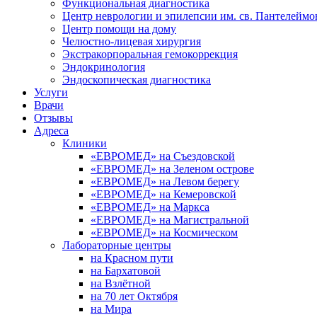
Функциональная диагностика
Центр неврологии и эпилепсии им. св. Пантелеймо
Центр помощи на дому
Челюстно-лицевая хирургия
Экстракорпоральная гемокоррекция
Эндокринология
Эндоскопическая диагностика
Услуги
Врачи
Отзывы
Адреса
Клиники
«ЕВРОМЕД» на Съездовской
«ЕВРОМЕД» на Зеленом острове
«ЕВРОМЕД» на Левом берегу
«ЕВРОМЕД» на Кемеровской
«ЕВРОМЕД» на Маркса
«ЕВРОМЕД» на Магистральной
«ЕВРОМЕД» на Космическом
Лабораторные центры
на Красном пути
на Бархатовой
на Взлётной
на 70 лет Октября
на Мира