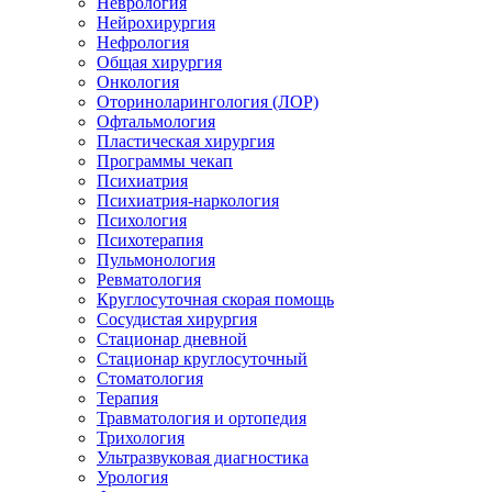
Неврология
Нейрохирургия
Нефрология
Общая хирургия
Онкология
Оториноларингология (ЛОР)
Офтальмология
Пластическая хирургия
Программы чекап
Психиатрия
Психиатрия-наркология
Психология
Психотерапия
Пульмонология
Ревматология
Круглосуточная скорая помощь
Сосудистая хирургия
Стационар дневной
Стационар круглосуточный
Стоматология
Терапия
Травматология и ортопедия
Трихология
Ультразвуковая диагностика
Урология