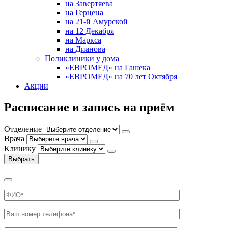
на Завертяева
на Герцена
на 21-й Амурской
на 12 Декабря
на Маркса
на Дианова
Поликлиники у дома
«ЕВРОМЕД» на Гашека
«ЕВРОМЕД» на 70 лет Октября
Акции
Расписание и запись на приём
Отделение
Врача
Клинику
Выбрать