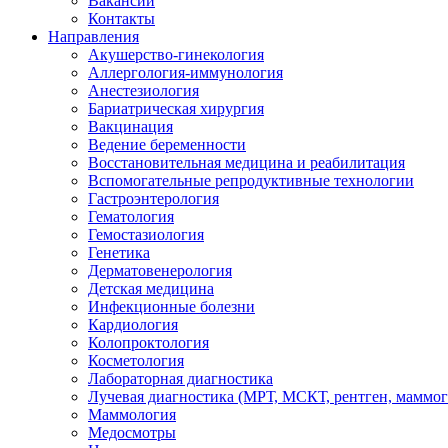
Вакансии
Контакты
Направления
Акушерство-гинекология
Аллергология-иммунология
Анестезиология
Бариатрическая хирургия
Вакцинация
Ведение беременности
Восстановительная медицина и реабилитация
Вспомогательные репродуктивные технологии
Гастроэнтерология
Гематология
Гемостазиология
Генетика
Дерматовенерология
Детская медицина
Инфекционные болезни
Кардиология
Колопроктология
Косметология
Лабораторная диагностика
Лучевая диагностика (МРТ, МСКТ, рентген, маммо
Маммология
Медосмотры