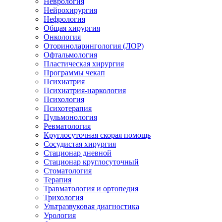
Неврология
Нейрохирургия
Нефрология
Общая хирургия
Онкология
Оториноларингология (ЛОР)
Офтальмология
Пластическая хирургия
Программы чекап
Психиатрия
Психиатрия-наркология
Психология
Психотерапия
Пульмонология
Ревматология
Круглосуточная скорая помощь
Сосудистая хирургия
Стационар дневной
Стационар круглосуточный
Стоматология
Терапия
Травматология и ортопедия
Трихология
Ультразвуковая диагностика
Урология