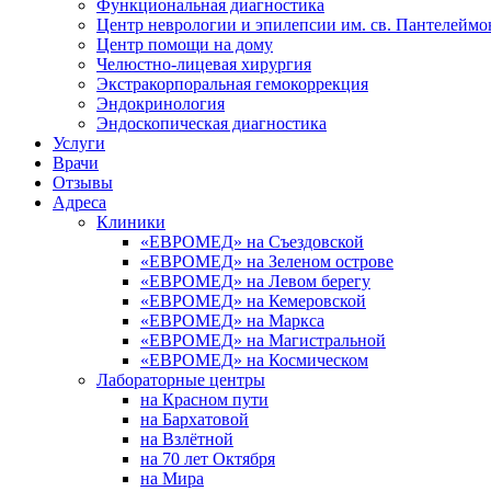
Функциональная диагностика
Центр неврологии и эпилепсии им. св. Пантелеймо
Центр помощи на дому
Челюстно-лицевая хирургия
Экстракорпоральная гемокоррекция
Эндокринология
Эндоскопическая диагностика
Услуги
Врачи
Отзывы
Адреса
Клиники
«ЕВРОМЕД» на Съездовской
«ЕВРОМЕД» на Зеленом острове
«ЕВРОМЕД» на Левом берегу
«ЕВРОМЕД» на Кемеровской
«ЕВРОМЕД» на Маркса
«ЕВРОМЕД» на Магистральной
«ЕВРОМЕД» на Космическом
Лабораторные центры
на Красном пути
на Бархатовой
на Взлётной
на 70 лет Октября
на Мира