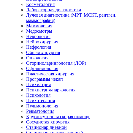
Косметология
Лабораторная диагностика
Лучевая диагностика (МРТ, МСКТ, рентген,
маммография)
Маммология
Медосмотры
Неврология
Нейрохирургия
Нефрология
Общая хирургия
Онкология
Оториноларингология (ЛОР)
Офтальмология
Пластическая хирургия
Программы чекап
Психиатрия
Психиатрия-наркология
Психология
Психотерапия
Пульмонология
Ревматология
Круглосуточная скорая помощь
Сосудистая хирургия
Стационар дневной
Стационар круглосуточный