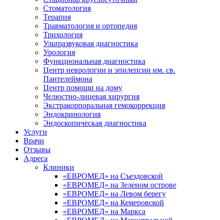
Стоматология
Терапия
Травматология и ортопедия
Трихология
Ультразвуковая диагностика
Урология
Функциональная диагностика
Центр неврологии и эпилепсии им. св.
Пантелеймона
Центр помощи на дому
Челюстно-лицевая хирургия
Экстракорпоральная гемокоррекция
Эндокринология
Эндоскопическая диагностика
Услуги
Врачи
Отзывы
Адреса
Клиники
«ЕВРОМЕД» на Съездовской
«ЕВРОМЕД» на Зеленом острове
«ЕВРОМЕД» на Левом берегу
«ЕВРОМЕД» на Кемеровской
«ЕВРОМЕД» на Маркса