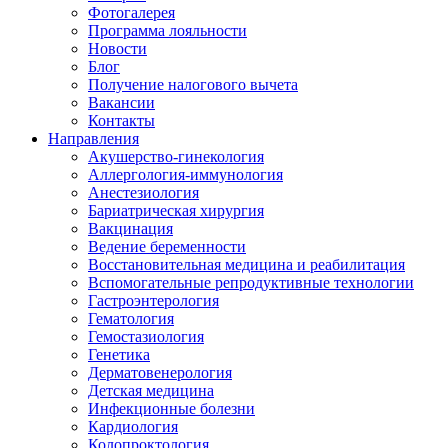
Фотогалерея
Программа лояльности
Новости
Блог
Получение налогового вычета
Вакансии
Контакты
Направления
Акушерство-гинекология
Аллергология-иммунология
Анестезиология
Бариатрическая хирургия
Вакцинация
Ведение беременности
Восстановительная медицина и реабилитация
Вспомогательные репродуктивные технологии
Гастроэнтерология
Гематология
Гемостазиология
Генетика
Дерматовенерология
Детская медицина
Инфекционные болезни
Кардиология
Колопроктология