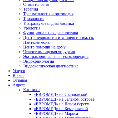
Стоматология
Терапия
Травматология и ортопедия
Трихология
Ультразвуковая диагностика
Урология
Функциональная диагностика
Центр неврологии и эпилепсии им. св.
Пантелеймона
Центр помощи на дому
Челюстно-лицевая хирургия
Экстракорпоральная гемокоррекция
Эндокринология
Эндоскопическая диагностика
Услуги
Врачи
Отзывы
Адреса
Клиники
«ЕВРОМЕД» на Съездовской
«ЕВРОМЕД» на Зеленом острове
«ЕВРОМЕД» на Левом берегу
«ЕВРОМЕД» на Кемеровской
«ЕВРОМЕД» на Маркса