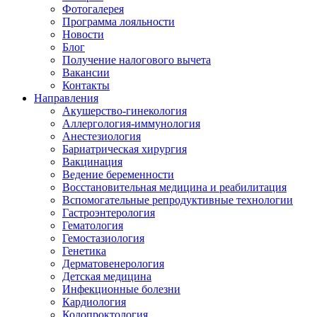
Фотогалерея
Программа лояльности
Новости
Блог
Получение налогового вычета
Вакансии
Контакты
Направления
Акушерство-гинекология
Аллергология-иммунология
Анестезиология
Бариатрическая хирургия
Вакцинация
Ведение беременности
Восстановительная медицина и реабилитация
Вспомогательные репродуктивные технологии
Гастроэнтерология
Гематология
Гемостазиология
Генетика
Дерматовенерология
Детская медицина
Инфекционные болезни
Кардиология
Колопроктология