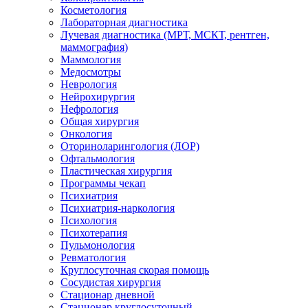
Косметология
Лабораторная диагностика
Лучевая диагностика (МРТ, МСКТ, рентген,
маммография)
Маммология
Медосмотры
Неврология
Нейрохирургия
Нефрология
Общая хирургия
Онкология
Оториноларингология (ЛОР)
Офтальмология
Пластическая хирургия
Программы чекап
Психиатрия
Психиатрия-наркология
Психология
Психотерапия
Пульмонология
Ревматология
Круглосуточная скорая помощь
Сосудистая хирургия
Стационар дневной
Стационар круглосуточный