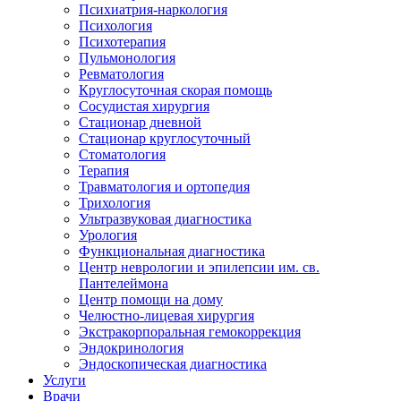
Психиатрия-наркология
Психология
Психотерапия
Пульмонология
Ревматология
Круглосуточная скорая помощь
Сосудистая хирургия
Стационар дневной
Стационар круглосуточный
Стоматология
Терапия
Травматология и ортопедия
Трихология
Ультразвуковая диагностика
Урология
Функциональная диагностика
Центр неврологии и эпилепсии им. св.
Пантелеймона
Центр помощи на дому
Челюстно-лицевая хирургия
Экстракорпоральная гемокоррекция
Эндокринология
Эндоскопическая диагностика
Услуги
Врачи