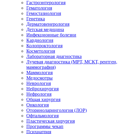
Гастроэнтерология
Гематология
Гемостазиология
Генетика
Дерматовенерология
Детская медицина
Инфекционные болезни
Кардиология
Колопроктология
Косметология
Лабораторная диагностика
Лучевая диагностика (МРТ, МСКТ, рентген,
маммография)
Маммология
Медосмотры
Неврология
Нейрохирургия
Нефрология
Общая хирургия
Онкология
Оториноларингология (ЛОР)
Офтальмология
Пластическая хирургия
Программы чекап
Психиатрия