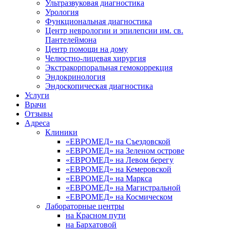
Ультразвуковая диагностика
Урология
Функциональная диагностика
Центр неврологии и эпилепсии им. св.
Пантелеймона
Центр помощи на дому
Челюстно-лицевая хирургия
Экстракорпоральная гемокоррекция
Эндокринология
Эндоскопическая диагностика
Услуги
Врачи
Отзывы
Адреса
Клиники
«ЕВРОМЕД» на Съездовской
«ЕВРОМЕД» на Зеленом острове
«ЕВРОМЕД» на Левом берегу
«ЕВРОМЕД» на Кемеровской
«ЕВРОМЕД» на Маркса
«ЕВРОМЕД» на Магистральной
«ЕВРОМЕД» на Космическом
Лабораторные центры
на Красном пути
на Бархатовой