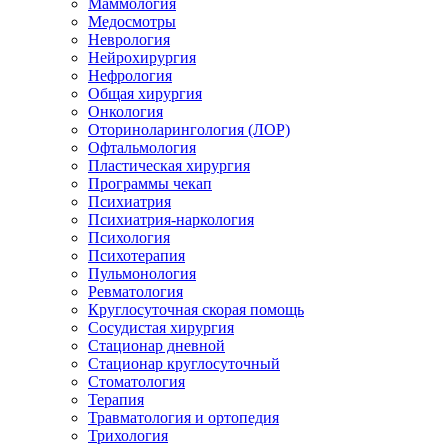
Маммология
Медосмотры
Неврология
Нейрохирургия
Нефрология
Общая хирургия
Онкология
Оториноларингология (ЛОР)
Офтальмология
Пластическая хирургия
Программы чекап
Психиатрия
Психиатрия-наркология
Психология
Психотерапия
Пульмонология
Ревматология
Круглосуточная скорая помощь
Сосудистая хирургия
Стационар дневной
Стационар круглосуточный
Стоматология
Терапия
Травматология и ортопедия
Трихология