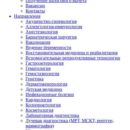
Получение налогового вычета
Вакансии
Контакты
Направления
Акушерство-гинекология
Аллергология-иммунология
Анестезиология
Бариатрическая хирургия
Вакцинация
Ведение беременности
Восстановительная медицина и реабилитация
Вспомогательные репродуктивные технологии
Гастроэнтерология
Гематология
Гемостазиология
Генетика
Дерматовенерология
Детская медицина
Инфекционные болезни
Кардиология
Колопроктология
Косметология
Лабораторная диагностика
Лучевая диагностика (МРТ, МСКТ, рентген,
маммография)