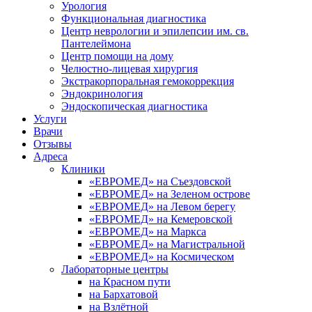
Урология
Функциональная диагностика
Центр неврологии и эпилепсии им. св.
Пантелеймона
Центр помощи на дому
Челюстно-лицевая хирургия
Экстракорпоральная гемокоррекция
Эндокринология
Эндоскопическая диагностика
Услуги
Врачи
Отзывы
Адреса
Клиники
«ЕВРОМЕД» на Съездовской
«ЕВРОМЕД» на Зеленом острове
«ЕВРОМЕД» на Левом берегу
«ЕВРОМЕД» на Кемеровской
«ЕВРОМЕД» на Маркса
«ЕВРОМЕД» на Магистральной
«ЕВРОМЕД» на Космическом
Лабораторные центры
на Красном пути
на Бархатовой
на Взлётной