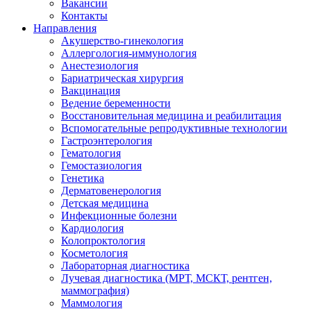
Вакансии
Контакты
Направления
Акушерство-гинекология
Аллергология-иммунология
Анестезиология
Бариатрическая хирургия
Вакцинация
Ведение беременности
Восстановительная медицина и реабилитация
Вспомогательные репродуктивные технологии
Гастроэнтерология
Гематология
Гемостазиология
Генетика
Дерматовенерология
Детская медицина
Инфекционные болезни
Кардиология
Колопроктология
Косметология
Лабораторная диагностика
Лучевая диагностика (МРТ, МСКТ, рентген,
маммография)
Маммология