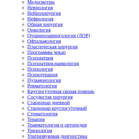
Медосмотры
Неврология
Нейрохирургия
Нефрология
Общая хирургия
Онкология
Оториноларингология (ЛОР)
Офтальмология
Пластическая хирургия
Программы чекап
Психиатрия
Психиатрия-наркология
Психология
Психотерапия
Пульмонология
Ревматология
Круглосуточная скорая помощь
Сосудистая хирургия
Стационар дневной
Стационар круглосуточный
Стоматология
Терапия
Травматология и ортопедия
Трихология
Ультразвуковая диагностика