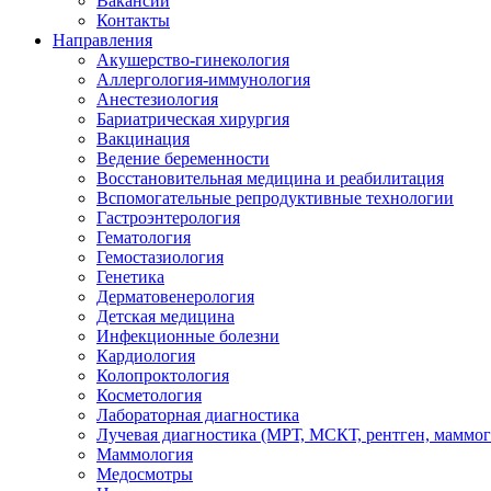
Вакансии
Контакты
Направления
Акушерство-гинекология
Аллергология-иммунология
Анестезиология
Бариатрическая хирургия
Вакцинация
Ведение беременности
Восстановительная медицина и реабилитация
Вспомогательные репродуктивные технологии
Гастроэнтерология
Гематология
Гемостазиология
Генетика
Дерматовенерология
Детская медицина
Инфекционные болезни
Кардиология
Колопроктология
Косметология
Лабораторная диагностика
Лучевая диагностика (МРТ, МСКТ, рентген, маммо
Маммология
Медосмотры