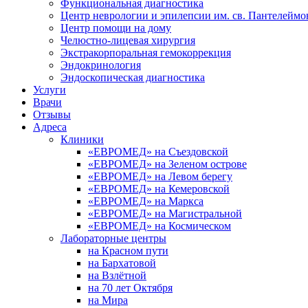
Функциональная диагностика
Центр неврологии и эпилепсии им. св. Пантелеймо
Центр помощи на дому
Челюстно-лицевая хирургия
Экстракорпоральная гемокоррекция
Эндокринология
Эндоскопическая диагностика
Услуги
Врачи
Отзывы
Адреса
Клиники
«ЕВРОМЕД» на Съездовской
«ЕВРОМЕД» на Зеленом острове
«ЕВРОМЕД» на Левом берегу
«ЕВРОМЕД» на Кемеровской
«ЕВРОМЕД» на Маркса
«ЕВРОМЕД» на Магистральной
«ЕВРОМЕД» на Космическом
Лабораторные центры
на Красном пути
на Бархатовой
на Взлётной
на 70 лет Октября
на Мира