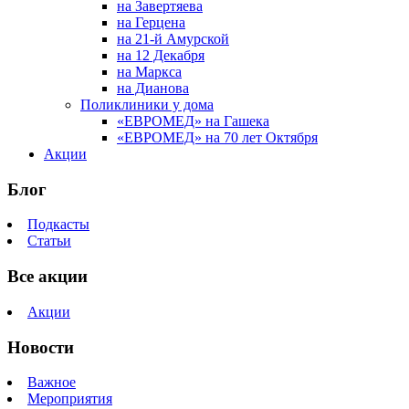
на Завертяева
на Герцена
на 21-й Амурской
на 12 Декабря
на Маркса
на Дианова
Поликлиники у дома
«ЕВРОМЕД» на Гашека
«ЕВРОМЕД» на 70 лет Октября
Акции
Блог
Подкасты
Статьи
Все акции
Акции
Новости
Важное
Мероприятия