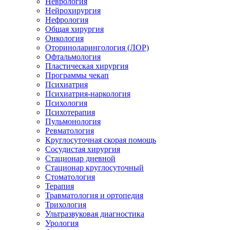
Неврология
Нейрохирургия
Нефрология
Общая хирургия
Онкология
Оториноларингология (ЛОР)
Офтальмология
Пластическая хирургия
Программы чекап
Психиатрия
Психиатрия-наркология
Психология
Психотерапия
Пульмонология
Ревматология
Круглосуточная скорая помощь
Сосудистая хирургия
Стационар дневной
Стационар круглосуточный
Стоматология
Терапия
Травматология и ортопедия
Трихология
Ультразвуковая диагностика
Урология