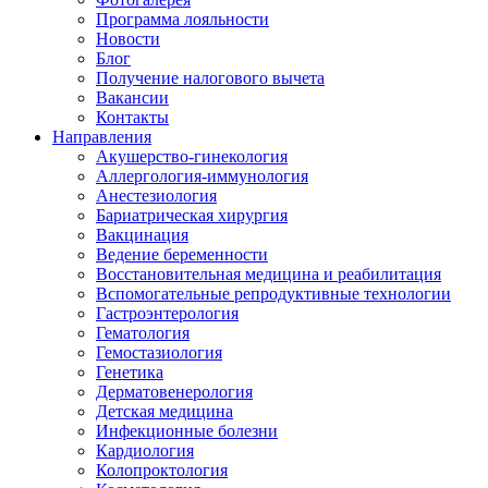
Программа лояльности
Новости
Блог
Получение налогового вычета
Вакансии
Контакты
Направления
Акушерство-гинекология
Аллергология-иммунология
Анестезиология
Бариатрическая хирургия
Вакцинация
Ведение беременности
Восстановительная медицина и реабилитация
Вспомогательные репродуктивные технологии
Гастроэнтерология
Гематология
Гемостазиология
Генетика
Дерматовенерология
Детская медицина
Инфекционные болезни
Кардиология
Колопроктология