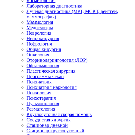
Косметология
Лабораторная диагностика
Лучевая диагностика (МРТ, МСКТ, рентген,
маммография)
Маммология
Медосмотры
Неврология
Нейрохирургия
Нефрология
Общая хирургия
Онкология
Оториноларингология (ЛОР)
Офтальмология
Пластическая хирургия
Программы чекап
Психиатрия
Психиатрия-наркология
Психология
Психотерапия
Пульмонология
Ревматология
Круглосуточная скорая помощь
Сосудистая хирургия
Стационар дневной
Стационар круглосуточный