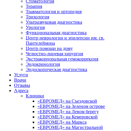
Стоматология
Терапия
Травматология и ортопедия
Трихология
Ультразвуковая диагностика
Урология
Функциональная диагностика
Центр неврологии и эпилепсии им. св.
Пантелеймона
Центр помощи на дому
Челюстно-лицевая хирургия
Экстракорпоральная гемокоррекция
Эндокринология
Эндоскопическая диагностика
Услуги
Врачи
Отзывы
Адреса
Клиники
«ЕВРОМЕД» на Съездовской
«ЕВРОМЕД» на Зеленом острове
«ЕВРОМЕД» на Левом берегу
«ЕВРОМЕД» на Кемеровской
«ЕВРОМЕД» на Маркса
«ЕВРОМЕД» на Магистральной