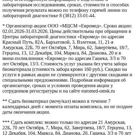
лабораторным исследованиям, сроках, стоимости и способах
получения результата можно по телефону горячей линии по
лабораторной диагностике 8 (3812) 33-01-44.
* Организатор акции ООО «МЦСМ «Евромед». Сроки акции:
02.01.2026-31.03.2026. Цены действительны при обращении в
Центры лабораторной диагностики «Евромед» по адресам
Красный Путь, 82А, Бархатовой, 3, Взлетная, 11, 21-я
Амурская, 22Б, 70 лет Октября, 7, Мира, 62, Завертяева, 18/7,
Герцена, 13, 12 Декабря, 104, Маркса, 84, Дианова, 20 и в
мини-поликлиники «Евромед» по адресам Гашека, 3/3 и 70
лет Октября, 13/3. Стоимость услуг указана без учета забора
биоматериала (стоимость забора крови 160 руб.). Скидки на
услуги в рамках акции не суммируются с другими скидками и
специальными предложениями. Подробная информация об
организаторе, сроках и условиях проведения акции у
сотрудников регистратуры и на сайте euromed-omsk.ru
** Сдать биоматериал (мочу/кал) можно в течение 7
календарных дней с момента оплаты комплекса, но не позднее
даты окончания акции.
*** Сдать комплекс можно только по адресам 21 Амурская,
22Б, 70 лет Октября, 7, Мира, 62, Завертяева, 18/7, Герцена, 13,
12 Декабря, 104, Маркса, 84, Дианова, 20, Гашека, 3/3 и 70 лет