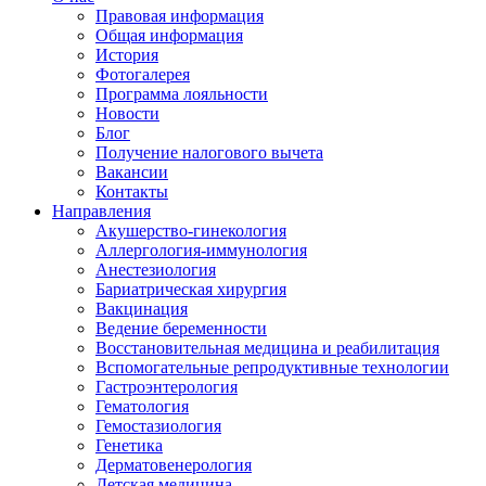
Правовая информация
Общая информация
История
Фотогалерея
Программа лояльности
Новости
Блог
Получение налогового вычета
Вакансии
Контакты
Направления
Акушерство-гинекология
Аллергология-иммунология
Анестезиология
Бариатрическая хирургия
Вакцинация
Ведение беременности
Восстановительная медицина и реабилитация
Вспомогательные репродуктивные технологии
Гастроэнтерология
Гематология
Гемостазиология
Генетика
Дерматовенерология
Детская медицина