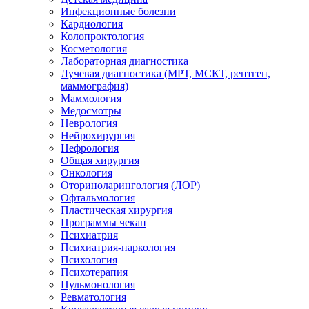
Инфекционные болезни
Кардиология
Колопроктология
Косметология
Лабораторная диагностика
Лучевая диагностика (МРТ, МСКТ, рентген,
маммография)
Маммология
Медосмотры
Неврология
Нейрохирургия
Нефрология
Общая хирургия
Онкология
Оториноларингология (ЛОР)
Офтальмология
Пластическая хирургия
Программы чекап
Психиатрия
Психиатрия-наркология
Психология
Психотерапия
Пульмонология
Ревматология