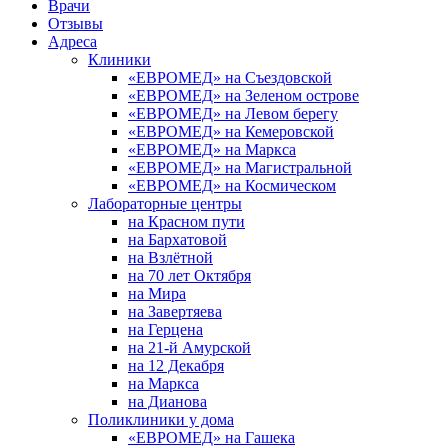
Врачи
Отзывы
Адреса
Клиники
«ЕВРОМЕД» на Съездовской
«ЕВРОМЕД» на Зеленом острове
«ЕВРОМЕД» на Левом берегу
«ЕВРОМЕД» на Кемеровской
«ЕВРОМЕД» на Маркса
«ЕВРОМЕД» на Магистральной
«ЕВРОМЕД» на Космическом
Лабораторные центры
на Красном пути
на Бархатовой
на Взлётной
на 70 лет Октября
на Мира
на Завертяева
на Герцена
на 21-й Амурской
на 12 Декабря
на Маркса
на Дианова
Поликлиники у дома
«ЕВРОМЕД» на Гашека