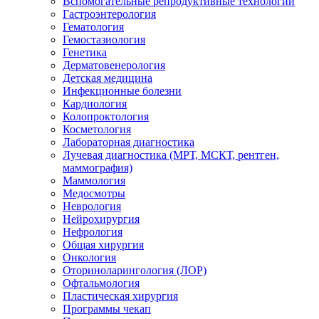
Вспомогательные репродуктивные технологии
Гастроэнтерология
Гематология
Гемостазиология
Генетика
Дерматовенерология
Детская медицина
Инфекционные болезни
Кардиология
Колопроктология
Косметология
Лабораторная диагностика
Лучевая диагностика (МРТ, МСКТ, рентген,
маммография)
Маммология
Медосмотры
Неврология
Нейрохирургия
Нефрология
Общая хирургия
Онкология
Оториноларингология (ЛОР)
Офтальмология
Пластическая хирургия
Программы чекап