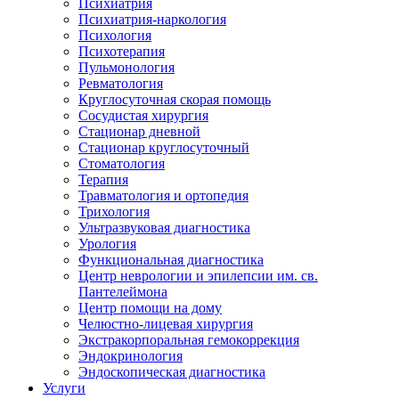
Психиатрия
Психиатрия-наркология
Психология
Психотерапия
Пульмонология
Ревматология
Круглосуточная скорая помощь
Сосудистая хирургия
Стационар дневной
Стационар круглосуточный
Стоматология
Терапия
Травматология и ортопедия
Трихология
Ультразвуковая диагностика
Урология
Функциональная диагностика
Центр неврологии и эпилепсии им. св.
Пантелеймона
Центр помощи на дому
Челюстно-лицевая хирургия
Экстракорпоральная гемокоррекция
Эндокринология
Эндоскопическая диагностика
Услуги