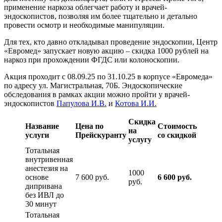
применение наркоза облегчает работу и врачей-
эндоскопистов, позволяя им более тщательно и детально
провести осмотр и необходимые манипуляции.
Для тех, кто давно откладывал проведение эндоскопии, Центр
«Евромед» запускает новую акцию – скидка 1000 рублей на
наркоз при прохождении ФГДС или колоноскопии.
Акция проходит с 08.09.25 по 31.10.25 в корпусе «Евромеда»
по адресу ул. Магистральная, 70Б. Эндоскопические
обследования в рамках акции можно пройти у врачей-
эндоскопистов
Папулова И.В.
и
Котова И.И.
Скидка
Название
Цена по
Стоимость
на
услуги
Прейскуранту
со скидкой
услугу
Тотальная
внутривенная
анестезия на
1000
основе
7 600 руб.
6 600 руб.
руб.
дипривана
без ИВЛ до
30 минут
Тотальная