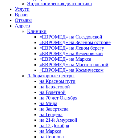
Эндоскопическая диагностика
Услуги
Врачи
Отзывы
Адреса
Клиники
«ЕВРОМЕД» на Съездовской
«ЕВРОМЕД» на Зеленом острове
«ЕВРОМЕД» на Левом берегу
«ЕВРОМЕД» на Кемеровской
«ЕВРОМЕД» на Маркса
«ЕВРОМЕД» на Магистральной
«ЕВРОМЕД» на Космическом
Лабораторные центры
на Красном пути
на Бархатовой
на Взлётной
на 70 лет Октября
на Мира
на Завертяева
на Герцена
на 21-й Амурской
на 12 Декабря
на Маркса
на Дианова