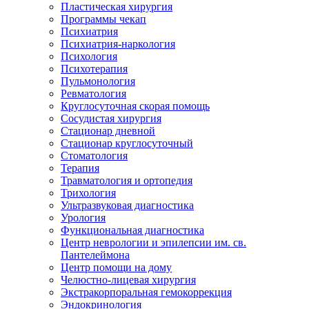
Пластическая хирургия
Программы чекап
Психиатрия
Психиатрия-наркология
Психология
Психотерапия
Пульмонология
Ревматология
Круглосуточная скорая помощь
Сосудистая хирургия
Стационар дневной
Стационар круглосуточный
Стоматология
Терапия
Травматология и ортопедия
Трихология
Ультразвуковая диагностика
Урология
Функциональная диагностика
Центр неврологии и эпилепсии им. св.
Пантелеймона
Центр помощи на дому
Челюстно-лицевая хирургия
Экстракорпоральная гемокоррекция
Эндокринология